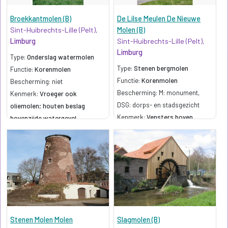
Broekkantmolen (B)
De Lilse Meulen De Nieuwe
Sint-Huibrechts-Lille (Pelt),
Molen (B)
Limburg
Sint-Huibrechts-Lille (Pelt),
Limburg
Type:
Onderslag watermolen
Type:
Stenen bergmolen
Functie:
Korenmolen
Functie:
Korenmolen
Bescherming: niet
Bescherming: M: monument,
Kenmerk:
Vroeger ook
DSG: dorps- en stadsgezicht
oliemolen; houten beslag
Kenmerk:
Vensters boven
bovenzijde watergevel
elkaar, romp aan een helft
bepleisterd; gietijzeren askop
fabr. Sabbe-Maselis (Roeselare)
Stenen Molen Molen
Slagmolen (B)