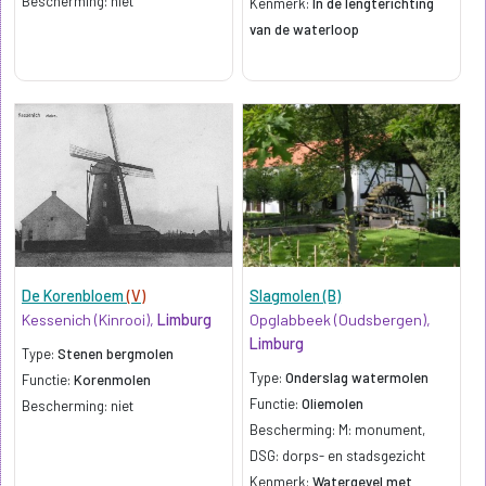
Bescherming: niet
Kenmerk:
In de lengterichting
van de waterloop
De Korenbloem
(V)
Slagmolen (B)
Kessenich (Kinrooi),
Limburg
Opglabbeek (Oudsbergen),
Limburg
Type:
Stenen bergmolen
Type:
Onderslag watermolen
Functie:
Korenmolen
Functie:
Oliemolen
Bescherming: niet
Bescherming: M: monument,
DSG: dorps- en stadsgezicht
Kenmerk:
Watergevel met