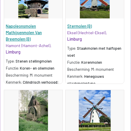
Napoleonsmolen
Stermolen (B)
Mathijsenmolen Van
Eksel (Hechtel-Eksel),
Breemolen (B)
Limburg
Hamont (Hamont-Achel),
Type:
Staakmolen met halfopen
Limburg
voet
Type:
Stenen stellingmolen
Functie:
Korenmolen
Functie:
Koren- en oliemolen
Bescherming: M: monument
Bescherming: M: monument
Kenmerk:
Henegouws
Kenmerk:
Cilindrisch verhoogd;
staakmolentype
volledig gietijzeren molenas
(fabr. Enthoven)