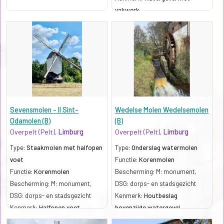
vakwerk
Sevensmolen - II Sint-
Wedelse Molen Wedelsemolen
Odamolen (B)
(B)
Overpelt (Pelt),
Limburg
Overpelt (Pelt),
Limburg
Type:
Staakmolen met halfopen
Type:
Onderslag watermolen
voet
Functie:
Korenmolen
Functie:
Korenmolen
Bescherming: M: monument,
Bescherming: M: monument,
DSG: dorps- en stadsgezicht
DSG: dorps- en stadsgezicht
Kenmerk:
Houtbeslag
Kenmerk:
Halfopen voet
bovenzijde watergevel