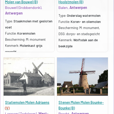
Molen van Bouwel (B)
Hoolstmolen (B)
Bouwel (Grobbendonk),
Balen,
Antwerpen
Antwerpen
Type:
Onderslag watermolen
Type:
Staakmolen met gesloten
Functie:
Koren- en oliemolen
voet
Bescherming: M: monument,
Functie:
Korenmolen
DSG: dorps- en stadsgezicht
Bescherming: M: monument
Kenmerk:
Wolfsdak aan de
Kenmerk:
Molenkast grijs
beekzijde
geverfd
Statiemolen Molen Adriaens
Stenen Molen Molen Bounke-
(V)
Bounke (B)
Loppem (Zedelgem),
West-
Brecht,
Antwerpen