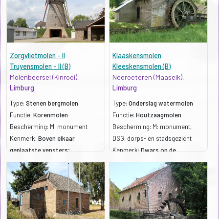
Zorgvlietmolen - II
Klaaskensmolen
Truyensmolen - II (B)
Kleeskensmolen (B)
Molenbeersel (Kinrooi),
Neeroeteren (Maaseik),
Limburg
Limburg
Type:
Stenen bergmolen
Type:
Onderslag watermolen
Functie:
Korenmolen
Functie:
Houtzaagmolen
Bescherming: M: monument
Bescherming: M: monument,
Kenmerk:
Boven elkaar
DSG: dorps- en stadsgezicht
geplaatste vensters;
Kenmerk:
Dwars op de
gietijzeren molenas
waterloop