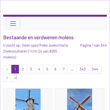
Bestaande en verdwenen molens
U zocht op: Geen specifieke zoekcriteria
Pagina 1 van 344
Zoekresultaten (1 t/m 24 van 8255
molens)
«
1
2
3
4
5
6
7
...
343
344
»
»|