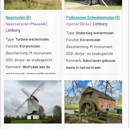
Neermolen (B)
Pollismolen Scheelenmolen (B)
Neeroeteren (Maaseik),
Opitter (Bree),
Limburg
Limburg
Type:
Onderslag watermolen
Type:
Turbine watermolen
Functie:
Korenmolen
Functie:
Korenmolen
Bescherming: M: monument,
Bescherming: M: monument,
DSG: dorps- en stadsgezicht
DSG: dorps- en stadsgezicht
Kenmerk:
Bakstenen gebouw,
Kenmerk:
Wolfsdak aan de
basis in natuursteen
watergevel, riemoverbrenging