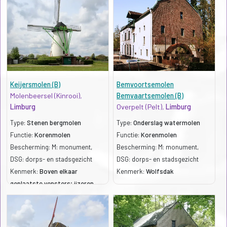
Keijersmolen (B)
Bemvoortsemolen
Molenbeersel (Kinrooi),
Bemvaartsemolen (B)
Limburg
Overpelt (Pelt),
Limburg
Type:
Stenen bergmolen
Type:
Onderslag watermolen
Functie:
Korenmolen
Functie:
Korenmolen
Bescherming: M: monument,
Bescherming: M: monument,
DSG: dorps- en stadsgezicht
DSG: dorps- en stadsgezicht
Kenmerk:
Boven elkaar
Kenmerk:
Wolfsdak
geplaatste vensters; ijzeren
staart; geheel ijzeren molenas
(fabr. Van Aerschot)