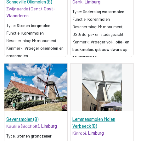
Sonneville Oliemolen (B)
Genk,
Limburg
Zwijnaarde (Gent),
Oost-
Type:
Onderslag watermolen
Vlaanderen
Functie:
Korenmolen
Type:
Stenen bergmolen
Bescherming: M: monument,
Functie:
Korenmolen
DSG: dorps- en stadsgezicht
Bescherming: M: monument
Kenmerk:
Vroeger vol-, olie- en
Kenmerk:
Vroeger oliemolen en
bookmolen, gebouw dwars op
graanmolen
de waterloop
Sevensmolen (B)
Lemmensmolen Molen
Kaulille (Bocholt),
Limburg
Verbeeck (B)
Kinrooi,
Limburg
Type:
Stenen grondzeiler