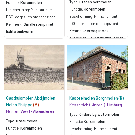
Type:
Stenen bergmolen
Functie:
Korenmolen
Functie:
Korenmolen
Bescherming: M: monument,
Bescherming: M: monument,
DSG: dorps- en stadsgezicht
DSG: dorps- en stadsgezicht
Kenmerk:
Smalle romp met
Kenmerk:
Vroeger ook
lichte buikvorm
oliemolen; volledige gietijzeren
molenas
Gasthuismolen Abdijmolen
Kasteelmolen Borghmolen (B)
Molen Philippe
(V)
Kessenich (Kinrooi),
Limburg
Mesen,
West-Vlaanderen
Type:
Onderslag watermolen
Type:
Staakmolen
Functie:
Korenmolen
Functie:
Korenmolen
Bescherming: M: monument