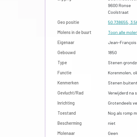
9600 Ronse
Coolstraat
Geo positie
50.738655, 3.5
Molens in de buurt
Toon alle mole
Eigenaar
Jean-François
Gebouwd
1850
Type
Stenen grondze
Functie
Korenmolen, ol
Kenmerken
Stenen buitentr
Gevlucht/Rad
Verwijderd na s
Inrichting
Grotendeels v
Toestand
Nog als romp m
Bescherming
niet
Molenaar
Geen