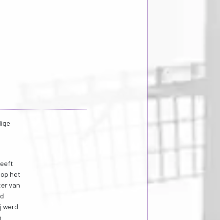
dige
heeft
 op het
ter van
rd
j werd
n