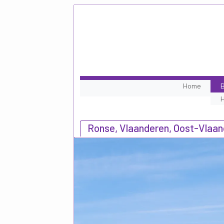
Home
B
Ronse, Vlaanderen, Oost-Vlaa