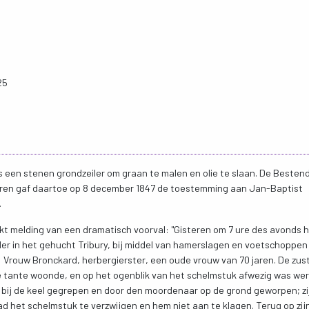
25
 een stenen grondzeiler om graan te malen en olie te slaan. De Besten
eren gaf daartoe op 8 december 1847 de toestemming aan Jan-Baptist
.
akt melding van een dramatisch voorval: "Gisteren om 7 ure des avonds 
der in het gehucht Tribury, bij middel van hamerslagen en voetschoppen
 Vrouw Bronckard, herbergierster, een oude vrouw van 70 jaren. De zus
ie tante woonde, en op het ogenblik van het schelmstuk afwezig was we
ks bij de keel gegrepen en door den moordenaar op de grond geworpen; zi
ad het schelmstuk te verzwijgen en hem niet aan te klagen. Terug op zij