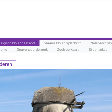
elgisch Molenbestand
Vlaams Molentijdschrift
Molenzorg vz
Home
Geavanceerde zoek
Zoek op kaart
Stuur tekst
nderen