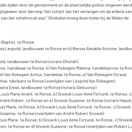
alle zijden door de gendarmerie en de plaetselijke policie omgeven werd
agtgeweer door den kop. Het schijnt dat het verlangen om de erfenis van 
 van dat schelmstuk was". Sindsdien kreeg deze molen bij de Walen de
-Baptist, te Ronse
rsez Leopold, landbouwer te Ronse en b) Bersez Aimable Antoine, landb
old, landbouwer te Ronse (notaris Dhondt)
este, handelaar te Ronse, b) Van Rokegem Malvina, handelaarster te Ron
d) Van Rokegem Arthur, handelaar te Ronse, e) Van Rokegem Octave,
iel, fabrikant te Ronse (overlijden van Leopold Van Rokegem)
aete Emiel, landbouwer te Ronse (notaris Delouvroy)
Louis Marie André, te Ronse, b) Snoeck Louis Aimé Fortuné, te Ronse, c
André Robert, te Ronse en e) Snoeck Suzanne, te Ronse (notaris Haeck
Louis Marie, te Ronse, b) Snoeck Louis Aimé Fortuné, te Ronse, c) Snoeck
Suzanne, te Ronse (overlijden van André Robert Snoeck)
Louis Marie, te Ronse, b) Snoeck Louis Aimé Fortuné, te Ronse, c) Snoec
en, te Ronse en d) Snoeck Suzanne, te Ronse (overlijden van Robert L