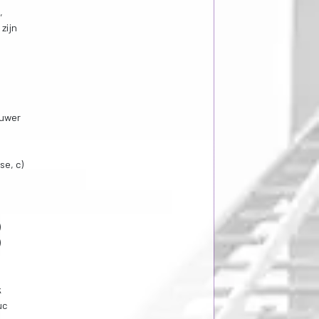
,
zijn
ouwer
se, c)
)
)
k
uc