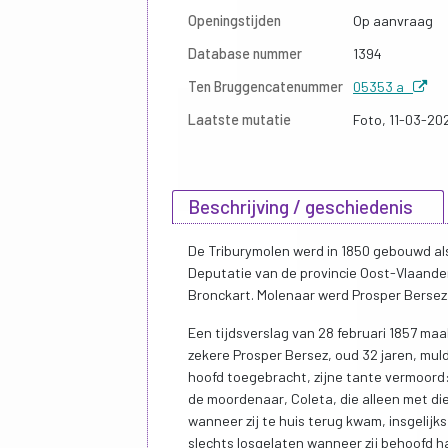
Openingstijden
Op aanvraag
Database nummer
1394
Ten Bruggencatenummer
05353 a
Laatste mutatie
Foto, 11-03-20
Beschrijving / geschiedenis
De Triburymolen werd in 1850 gebouwd als
Deputatie van de provincie Oost-Vlaand
Bronckart. Molenaar werd Prosper Bersez
Een tijdsverslag van 28 februari 1857 ma
zekere Prosper Bersez, oud 32 jaren, mul
hoofd toegebracht, zijne tante vermoord:
de moordenaar, Coleta, die alleen met d
wanneer zij te huis terug kwam, insgelij
slechts losgelaten wanneer zij behoofd h