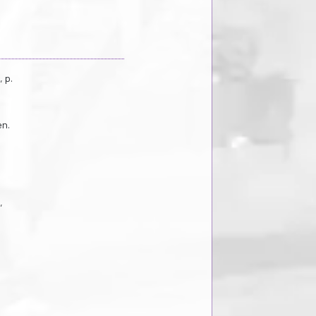
 p.
en.
,