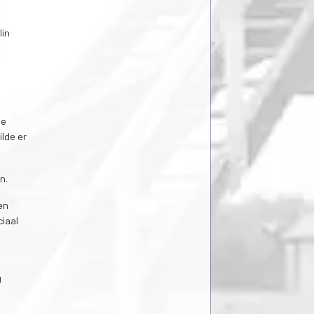
lin
de
ilde er
n.
en
ciaal
g