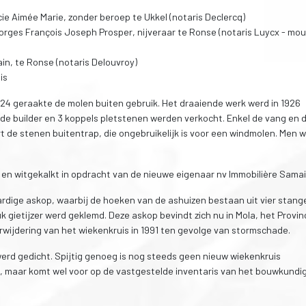
cie Aimée Marie, zonder beroep te Ukkel (notaris Declercq)
orges François Joseph Prosper, nijveraar te Ronse (notaris Luycx - mou
ain, te Ronse (notaris Delouvroy)
is
924 geraakte de molen buiten gebruik. Het draaiende werk werd in 1926
de builder en 3 koppels pletstenen werden verkocht. Enkel de vang en 
rt de stenen buitentrap, die ongebruikelijk is voor een windmolen. Men w
 en witgekalkt in opdracht van de nieuwe eigenaar nv Immobilière Samai
dige askop, waarbij de hoeken van de ashuizen bestaan uit vier stang
k gietijzer werd geklemd. Deze askop bevindt zich nu in Mola, het Provin
ijdering van het wiekenkruis in 1991 ten gevolge van stormschade.
werd gedicht. Spijtig genoeg is nog steeds geen nieuw wiekenkruis
, maar komt wel voor op de vastgestelde inventaris van het bouwkundi