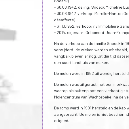
Snoeck)
- 30.06.1942, deling: Snoeck Micheline Lu
- 30.06.1947, verkoop: Morelle-Hanton Ge
désaffecté)
- 31.10.1952, verkoop: nv Immobilière Sam
- 2014, eigenaar: Gribomont Jean-Franço
Na de verkoop aan de familie Snoeck in 1
verwijderd: de wieken werden afgehaald, 
vangbalk bleven er nog. Uit die tijd datee
een soort landhuis van maken.
De molen werd in 1952 uitwendig hersteld
De molen was uitgerust met een merkwaar
waarop als buitenplaat een vierkantig stu
Molencentrum van Wachtebeke, na de verw
De romp werd in 1991 hersteld en de kap 
aangebracht. De molen is niet beschermd
erfgoed.