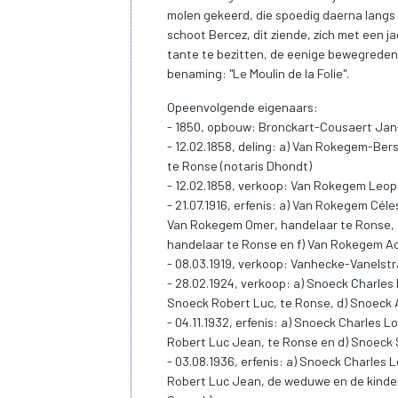
molen gekeerd, die spoedig daerna langs 
schoot Bercez, dit ziende, zich met een j
tante te bezitten, de eenige bewegreden
benaming: "Le Moulin de la Folie".
Opeenvolgende eigenaars:
- 1850, opbouw: Bronckart-Cousaert Jan
- 12.02.1858, deling: a) Van Rokegem-Be
te Ronse (notaris Dhondt)
- 12.02.1858, verkoop: Van Rokegem Leop
- 21.07.1916, erfenis: a) Van Rokegem Cél
Van Rokegem Omer, handelaar te Ronse, 
handelaar te Ronse en f) Van Rokegem Ach
- 08.03.1919, verkoop: Vanhecke-Vanelstr
- 28.02.1924, verkoop: a) Snoeck Charles 
Snoeck Robert Luc, te Ronse, d) Snoeck 
- 04.11.1932, erfenis: a) Snoeck Charles 
Robert Luc Jean, te Ronse en d) Snoeck 
- 03.08.1936, erfenis: a) Snoeck Charles 
Robert Luc Jean, de weduwe en de kinder