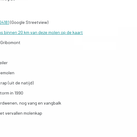
64181
(Google Streetview)
ns binnen 20 km van deze molen op de kaart
 Gribomont
iler
iemolen
ap (uit de natijd)
torm in 1990
erdwenen, nog vang en vangbalk
et vervallen molenkap