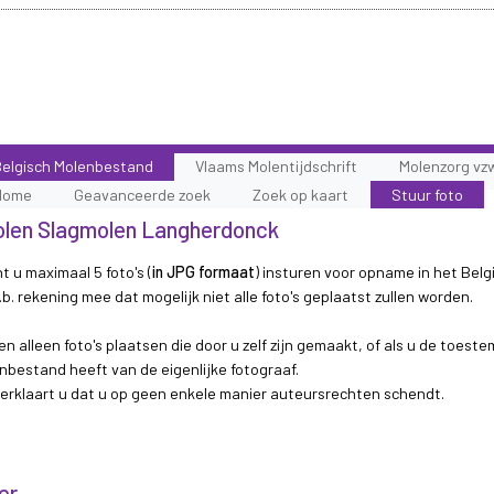
elgisch Molenbestand
Vlaams Molentijdschrift
Molenzorg vz
Home
Geavanceerde zoek
Zoek op kaart
Stuur foto
molen Slagmolen Langherdonck
t u maximaal 5 foto's (
in JPG formaat
) insturen voor opname in het Belg
b. rekening mee dat mogelijk niet alle foto's geplaatst zullen worden.
n alleen foto's plaatsen die door u zelf zijn gemaakt, of als u de toest
nbestand heeft van de eigenlijke fotograaf.
 verklaart u dat u op geen enkele manier auteursrechten schendt.
er