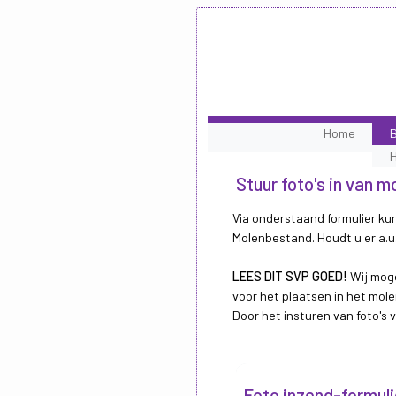
Home
B
Stuur foto's in van 
Via onderstaand formulier kun
Molenbestand. Houdt u er a.u.
LEES DIT SVP GOED!
Wij moge
voor het plaatsen in het mole
Door het insturen van foto's
Foto inzend-formuli