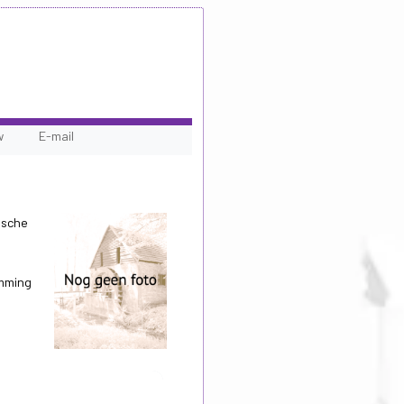
w
E-mail
ische
emming