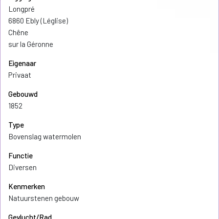
Longpré
6860 Ebly (Léglise)
Chêne
sur la Géronne
Eigenaar
Privaat
Gebouwd
1852
Type
Bovenslag watermolen
Functie
Diversen
Kenmerken
Natuurstenen gebouw
Gevlucht/Rad