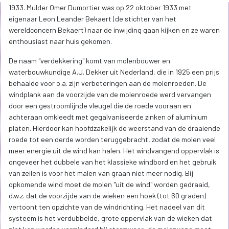
staart hangt de houten molentrap met witgeschilderde leuning
op. Twee houten loopschoren aan weerszijden van het uiteinde
van de staart houden de windmolen op zijn plaats. Rechts van de
trap is ter hoogte van de deur naar de onderzolder een lager
zijbalkon voorzien. Het balkon bovenaan de trap bevindt zich op
het niveau van de meelzolder. De gelaste roeden zijn volledig
verdekkerd en hebben een overmeten lengte van 24,60 meter. Op
12,50 meter boven het maaiveld steken ze door een gietijzeren
askop. Stormkabels aan de roeden zorgen voor de omwille van
verdekkering vereiste stormbeveiliging. Van de drie zolders van de
Mortiersmolen is de onderzolder ontstaan door een ontdubbeling
van de meelzolder (of onderste zolder), wat zijn geringe hoogte
verklaart. Deze als bergruimte opgevatte zolder rust op de vier
berriebalken die net boven de zetel twee aan twee kruiselings
over elkaar om de standaard heen zijn gelegd. De zolder is enkel
via het zijbalkon rechts van de molentrap toegankelijk. De span-
of binnentrekijzers aan de zijwanden werden aangebracht om de
spanning van de verkeerd geplaatste weegbanden te
ondervangen. Op de bovenliggende meelzolder worden het
opgezakte graan en meel bewaard. Centraal is de zolder ingevuld
met een houten meelgoot die in relatie staat met de twee