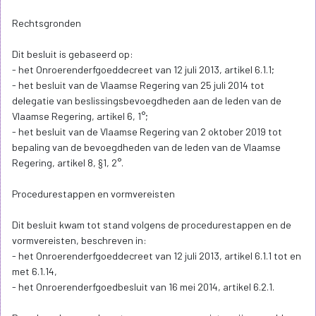
molen. Verder is het wenselijk om ingrepen te ondersteunen die
de visuele openheid versterken;
3° het vrijwaren van de mogelijkheid tot aan- en afvoer van
respectievelijk grondstoffen en producten, wat ook essentieel is
voor de werking als machine, bijvoorbeeld door het behoud en
onderhoud van een molenbaantje dat ook dienst kan doen voor
onderhouds- en restauratiewerken.
Art. 4.1. De zakelijkrechthouder en de gebruiker houden het
monument in stand en onderhouden het door:
1° het monument als een goede huisvader te beheren en de
nodige voorzorgsmaatregelen te nemen tegen schade door
brand, blikseminslag, diefstal, vandalisme, wind of water;
2° de toestand van het monument regelmatig te controleren;
3° regulier onderhoud uit te oefenen;
4° onmiddellijk passende consolidatie- en
beveiligingsmaatregelen te nemen in geval van nood;
5° de nodige maatregelen nemen om de werking als werktuig te
verzekeren;
6° de windvang voor windmolens te vrijwaren;