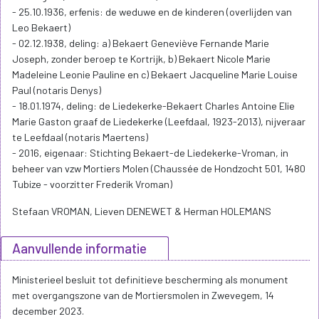
1° het behoud van de erfgoed-kenmerken en -elementen die de
basis vormen voor de erfgoedwaarden. Dit veronderstelt
vakkundig onderhoud en indien nodig conserverende ingrepen.
Bewaren gaat steeds voor op vernieuwen. Nieuwe ingrepen en
wijzigingen in het gebruik van de molen vereisen een
geïntegreerde aanpak waarbij de impact op het geheel wordt
afgewogen en waarbij de draagkracht van de molen niet wordt
overschreden;
2° het behoud als windmaalvaardige molen met betrekking tot
zowel het interieur, het exterieur als het perceel;
3° Het behoud van de cultuurgoederen op hun huidige plaats in
het monument.
Art. 3.2. De beheersdoelstellingen voor de overgangszone zijn:
1° Het blijvend verzekeren van de huidige windtoevoer en -afvoer.
Verder is het wenselijk om ingrepen die de windtoevoer en -afvoer
verbeteren in functie van de werking van de molen als machine;
2° het vrijwaren van een visuele openheid: het zicht vanaf de
molen (om functionele redenen, met name het goed kunnen
inschatten van de weeromstandigheden) en het zicht op de