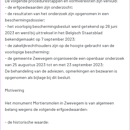
7° het werkend industrieel erfgoed regelmatig in werking stellen
volgens de regels van de kunst. Met de werking wordt bedoeld het
functioneren van het totale productieproces waar dat mogelijk is.
Art. 4.2. De zakelijkrechthouder en de gebruiker houden de
overgangszone in stand en onderhouden ze door:
1° de huidige windvang voor de windmolen te vrijwaren door:
a) in een straal van 100 meter rond de molen de hoogte van
hindernissen (bebouwing, grondwerken en beplanting) zoveel
mogelijk te beperken tot onder de onderzijde van de wieken in
verticale stand, zeker aan de kant van de overheersende
windaanvoer (zuidwest) en windafvoer (noordoost);
b) buiten een straal van 100 meter rond de molen de hoogte van
hindernissen zoveel mogelijk te beperken tot 1 meter hoger dan
de onderzijde van de wieken per 100 meter, gerekend vanaf de
molen.
Voor deze zone kan ook de formule van Beljaars gehanteerd
worden. Deze is gebaseerd op de ruwheid van het terrein, de
afstand tot de molen, de gewenste maximale windreductie, de
askophoogte van de molen en het landschapsreliëf. De
toelaatbare hoogte van de hindernis wordt dan berekend volgens