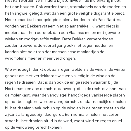
maalstoelen op de steenzolder. Bij de meelgoot hoort een
metalen meelschep met houten steel. In de rechterhoek naast de
toegangsdeur hangt aan de zoldering de (buiten gebruik
gestelde) haverpletter waarvan het kamwiel door het voorwiel op
de steenzolder werd aangedreven. Onder de haverpletter bevindt
zich verzonken in de houten zoldervloer een brugbalans. In
dezelfde plankenvloer steekt een luiluik langs waar de zakken
graan en meel tussen de niveaus worden verhandeld. Tegen de
zoldering bevinden zich twee bollenregulators, die zijn geplaatst
op het respectieve lichtwerk van de steenkoppels om bij
veranderlijke wind automatisch de gewenste afstand tussen de
twee molenstenen te regelen. De standaard draagt de inscriptie
‘Dumortier Omer 1893’ en ‘Vromans’. Op de steenbalk zijn de
inscripties ‘1789’, ‘DECO[…]CK […] 1887’ en ‘1826 C V D MAELE’
terug te vinden. Opnieuw zorgen spanijzers voor een versteviging
van de molenkast. Een eikenhouten steektrap leidt naar de
steenzolder. De steenzolder (of bovenste zolder) wordt
ingenomen door de twee maalstoelen. Deze bestaan telkens uit
een koppel molenstenen met als toebehoren in het bijzonder een
steenkist, kuipdeksel, tremen, een schudbak en een graanbak. Op