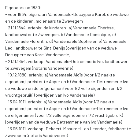
de zoldervloer bevindt zich bij beide steenkuipen telkens een
lichtwerk dat de afstand tussen de molenstenen regelt en in
relatie staat met de respectieve bollenregulator op de
meelzolder. Tegen de vangzijde bevindt zich de vang, in hoofdzaak
bestaande uit een metalen vangplank, metalen sabelijzer, ijzeren
vangbalk, houten vangezel, houten vanghaak, houten
vangtrommel met vangtouw en een houten keervang. Boven deze
uitrusting bevindt zich de molenas met de gietijzeren askop. Op
de molenas steken twee grote aswielen. Het grootste wiel, het
vangwiel, telt 56 kammen en drijft een bonkelaar (of klein
kamwiel) van 16 kammen aan. Het kleinere aswiel, het voorwiel,
heeft 44 kammen en haakt in in een schijfloop van 14 kammen.
Zowel de bonkelaar als de schijfloop bevinden zich bovenaan het
staakijzer dat de bovenste molensteen (of loper) aandrijft. Door
het voorwiel wordt ook het kamwiel van de haverpletter
aangedreven. Aan het vangwiel zijn als specifieke
stormbeveiliging stormkabels gelegd. In de plankenvloer steekt
eveneens een luiluik. Onder de molenkap bevindt zich het luiwerk
met zijn luisas, luiwiel, klauwwiel, wip en lui- en klauwrepen.
Art. 3.1. De beheersdoelstellingen voor het monument zijn: