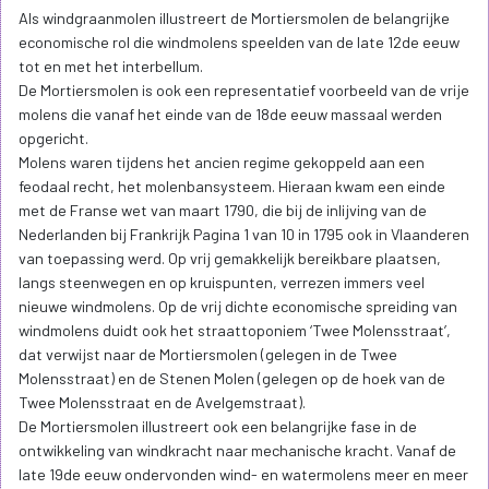
de formule (x/n) + c*z + TAW .
- n = coëfficiënt voor ruwheid terrein (140 bij open, 75 bij ruw en 50
bij gesloten).
Voor de Mortiersmolen is dit ruw (75);
- x = afstand van de hindernis tot de molen in m;
- c = coëfficiënt windreductie. Deze mag zeker niet meer zijn dan
10 % (factor 0,3);
- z = askophoogte in meter (helft gevlucht + hoogte belt, berg of
stelling)
- TAW (hoogtepeil ten aanzien van het maaiveld van de molen)
Voor de Mortiersmolen (die een askophoogte heeft van 13,5
meter) betekent dit dat de maximale hoogte van een hindernis op
100 meter van de molen 5,38 meter ((100/75) + 0,3*13,5) is en op
200 meter 6,71 meter ((200/75) + 0,3*13,5), telkens op voorwaarde
dat het hoogtepeil van het maaiveld identiek is aan dat van de
molen;
c) enkel af te wijken van de onder a en b opgesomde richtlijnen
indien de hindernissen geen bijkomende windhinder veroorzaken.
- Dit is het geval voor een hindernis die zich bevindt achter een
bestaande hindernis, gerekend vanaf de molen. Maar er wordt