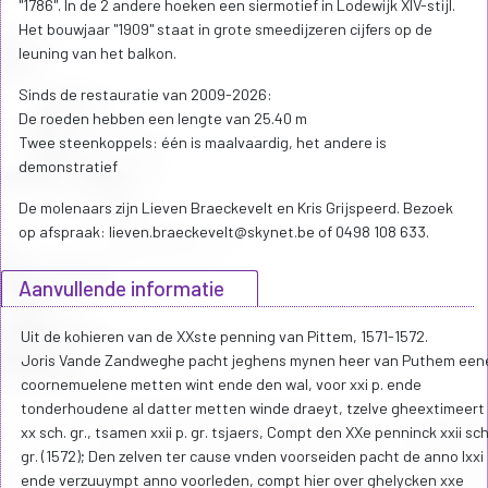
"1786". In de 2 andere hoeken een siermotief in Lodewijk XIV-stijl.
Het bouwjaar "1909" staat in grote smeedijzeren cijfers op de
leuning van het balkon.
Sinds de restauratie van 2009-2026:
De roeden hebben een lengte van 25.40 m
Twee steenkoppels: één is maalvaardig, het andere is
demonstratief
De molenaars zijn Lieven Braeckevelt en Kris Grijspeerd. Bezoek
op afspraak: lieven.braeckevelt@skynet.be of 0498 108 633.
Aanvullende informatie
Uit de kohieren van de XXste penning van Pittem, 1571-1572.
Joris Vande Zandweghe pacht jeghens mynen heer van Puthem een
coornemuelene metten wint ende den wal, voor xxi p. ende
tonderhoudene al datter metten winde draeyt, tzelve gheextimeert
xx sch. gr., tsamen xxii p. gr. tsjaers, Compt den XXe penninck xxii sch
gr. (1572); Den zelven ter cause vnden voorseiden pacht de anno lxxi
ende verzuuympt anno voorleden, compt hier over ghelycken xxe