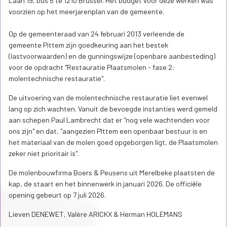
Laan 19, bus 5 te 1210 Brussel. Het budget voor deze werken was
voorzien op het meerjarenplan van de gemeente.
Op de gemeenteraad van 24 februari 2013 verleende de
gemeente Pittem zijn goedkeuring aan het bestek
(lastvoorwaarden) en de gunningswijze (openbare aanbesteding)
voor de opdracht "Restauratie Plaatsmolen - fase 2:
molentechnische restauratie".
De uitvoering van de molentechnische restauratie liet evenwel
lang op zich wachten. Vanuit de bevoegde instanties werd gemeld
aan schepen Paul Lambrecht dat er "nog vele wachtenden voor
ons zijn" en dat, "aangezien PIttem een openbaar bestuur is en
het materiaal van de molen goed opgeborgen ligt, de Plaatsmolen
zeker niet prioritair is".
De molenbouwfirma Boers & Peusens uit Merelbeke plaatsten de
kap, de staart en het binnenwerk in januari 2026. De officiële
opening gebeurt op 7 juli 2026.
Lieven DENEWET, Valère ARICKX & Herman HOLEMANS