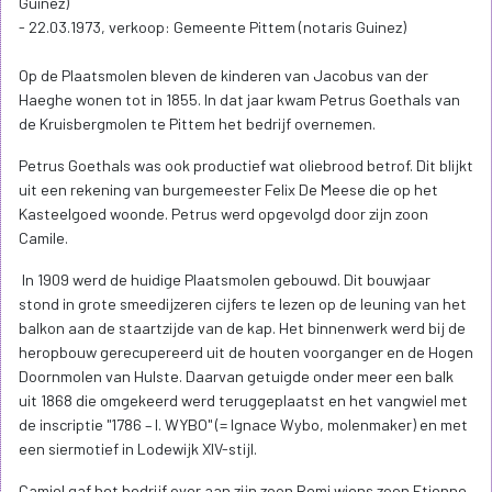
Guinez)
- 22.03.1973, verkoop: Gemeente Pittem (notaris Guinez)
Op de Plaatsmolen bleven de kinderen van Jacobus van der
Haeghe wonen tot in 1855. In dat jaar kwam Petrus Goethals van
de Kruisbergmolen te Pittem het bedrijf overnemen.
Petrus Goethals was ook productief wat oliebrood betrof. Dit blijkt
uit een rekening van burgemeester Felix De Meese die op het
Kasteelgoed woonde. Petrus werd opgevolgd door zijn zoon
Camile.
In 1909 werd de huidige Plaatsmolen gebouwd. Dit bouwjaar
stond in grote smeedijzeren cijfers te lezen op de leuning van het
balkon aan de staartzijde van de kap. Het binnenwerk werd bij de
heropbouw gerecupereerd uit de houten voorganger en de Hogen
Doornmolen van Hulste. Daarvan getuigde onder meer een balk
uit 1868 die omgekeerd werd teruggeplaatst en het vangwiel met
de inscriptie "1786 – I. WYBO" (= Ignace Wybo, molenmaker) en met
een siermotief in Lodewijk XIV-stijl.
Camiel gaf het bedrijf over aan zijn zoon Remi wiens zoon Etienne