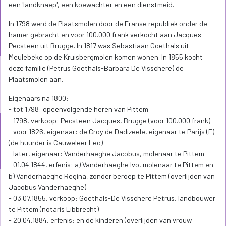
een 'landknaep', een koewachter en een dienstmeid.
In 1798 werd de Plaatsmolen door de Franse republiek onder de
hamer gebracht en voor 100.000 frank verkocht aan Jacques
Pecsteen uit Brugge. In 1817 was Sebastiaan Goethals uit
Meulebeke op de Kruisbergmolen komen wonen. In 1855 kocht
deze familie (Petrus Goethals-Barbara De Visschere) de
Plaatsmolen aan.
Eigenaars na 1800:
- tot 1798: opeenvolgende heren van Pittem
- 1798, verkoop: Pecsteen Jacques, Brugge (voor 100.000 frank)
- voor 1826, eigenaar: de Croy de Dadizeele, eigenaar te Parijs (F)
(de huurder is Cauweleer Leo)
- later, eigenaar: Vanderhaeghe Jacobus, molenaar te Pittem
- 01.04.1844, erfenis: a) Vanderhaeghe Ivo, molenaar te Pittem en
b) Vanderhaeghe Regina, zonder beroep te Pittem (overlijden van
Jacobus Vanderhaeghe)
- 03.07.1855, verkoop: Goethals-De Visschere Petrus, landbouwer
te Pittem (notaris Libbrecht)
- 20.04.1884, erfenis: en de kinderen (overlijden van vrouw