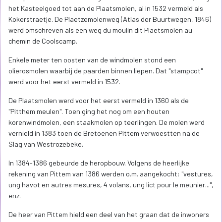
het Kasteelgoed tot aan de Plaatsmolen, al in 1532 vermeld als
Kokerstraetje. De Plaetzemolenweg (Atlas der Buurtwegen, 1846)
werd omschreven als een weg du moulin dit Plaetsmolen au
chemin de Coolscamp.
Enkele meter ten oosten van de windmolen stond een
olierosmolen waarbij de paarden binnen liepen. Dat "stampcot"
werd voor het eerst vermeld in 1532.
De Plaatsmolen werd voor het eerst vermeld in 1360 als de
"Pitthem meulen". Toen ging het nog om een houten
korenwindmolen, een staakmolen op teerlingen. De molen werd
vernield in 1383 toen de Bretoenen Pittem verwoestten na de
Slag van Westrozebeke.
In 1384-1386 gebeurde de heropbouw. Volgens de heerlijke
rekening van Pittem van 1386 werden o.m. aangekocht: "vestures,
ung havot en autres mesures, 4 volans, ung lict pour le meunier...",
enz.
De heer van Pittem hield een deel van het graan dat de inwoners