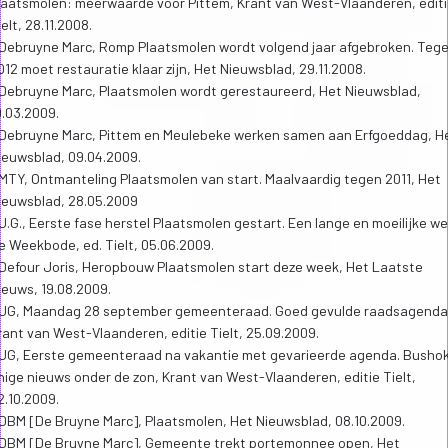
laatsmolen: meerwaarde voor Pittem, Krant van West-Vlaanderen, editi
ielt, 28.11.2008.
 Debruyne Marc, Romp Plaatsmolen wordt volgend jaar afgebroken. Teg
012 moet restauratie klaar zijn, Het Nieuwsblad, 29.11.2008.
 Debruyne Marc, Plaatsmolen wordt gerestaureerd, Het Nieuwsblad,
9.03.2009.
 Debruyne Marc, Pittem en Meulebeke werken samen aan Erfgoeddag, H
ieuwsblad, 09.04.2009.
 MTY, Ontmanteling Plaatsmolen van start. Maalvaardig tegen 2011, Het
ieuwsblad, 28.05.2009
 J.G., Eerste fase herstel Plaatsmolen gestart. Een lange en moeilijke we
e Weekbode, ed. Tielt, 05.06.2009.
 Defour Joris, Heropbouw Plaatsmolen start deze week, Het Laatste
ieuws, 19.08.2009.
 JG, Maandag 28 september gemeenteraad. Goed gevulde raadsagenda
rant van West-Vlaanderen, editie Tielt, 25.09.2009.
 JG, Eerste gemeenteraad na vakantie met gevarieerde agenda. Bushok
nige nieuws onder de zon, Krant van West-Vlaanderen, editie Tielt,
2.10.2009.
 DBM [De Bruyne Marc], Plaatsmolen, Het Nieuwsblad, 08.10.2009.
 DBM [De Bruyne Marc], Gemeente trekt portemonnee open, Het