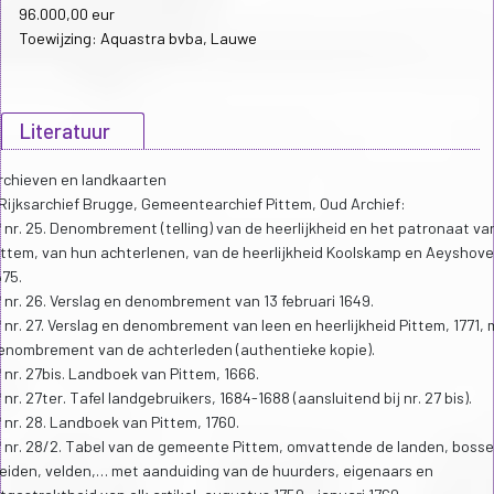
96.000,00 eur
Toewijzing: Aquastra bvba, Lauwe
Literatuur
rchieven en landkaarten
 Rijksarchief Brugge, Gemeentearchief Pittem, Oud Archief:
 nr. 25. Denombrement (telling) van de heerlijkheid en het patronaat va
ittem, van hun achterlenen, van de heerlijkheid Koolskamp en Aeyshove
575.
 nr. 26. Verslag en denombrement van 13 februari 1649.
 nr. 27. Verslag en denombrement van leen en heerlijkheid Pittem, 1771, 
enombrement van de achterleden (authentieke kopie).
 nr. 27bis. Landboek van Pittem, 1666.
 nr. 27ter. Tafel landgebruikers, 1684-1688 (aansluitend bij nr. 27 bis).
 nr. 28. Landboek van Pittem, 1760.
 nr. 28/2. Tabel van de gemeente Pittem, omvattende de landen, bosse
eiden, velden,… met aanduiding van de huurders, eigenaars en