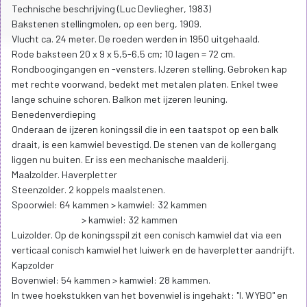
Technische beschrijving (Luc Devliegher, 1983)
Bakstenen stellingmolen, op een berg, 1909.
Vlucht ca. 24 meter. De roeden werden in 1950 uitgehaald.
Rode baksteen 20 x 9 x 5,5-6,5 cm; 10 lagen = 72 cm.
Rondboogingangen en -vensters. IJzeren stelling. Gebroken kap
met rechte voorwand, bedekt met metalen platen. Enkel twee
lange schuine schoren. Balkon met ijzeren leuning.
Benedenverdieping
Onderaan de ijzeren koningssil die in een taatspot op een balk
draait, is een kamwiel bevestigd. De stenen van de kollergang
liggen nu buiten. Er iss een mechanische maalderij.
Maalzolder. Haverpletter
Steenzolder. 2 koppels maalstenen.
Spoorwiel: 64 kammen > kamwiel: 32 kammen
> kamwiel: 32 kammen
Luizolder. Op de koningsspil zit een conisch kamwiel dat via een
verticaal conisch kamwiel het luiwerk en de haverpletter aandrijft.
Kapzolder
Bovenwiel: 54 kammen > kamwiel: 28 kammen.
In twee hoekstukken van het bovenwiel is ingehakt: "I. WYBO" en