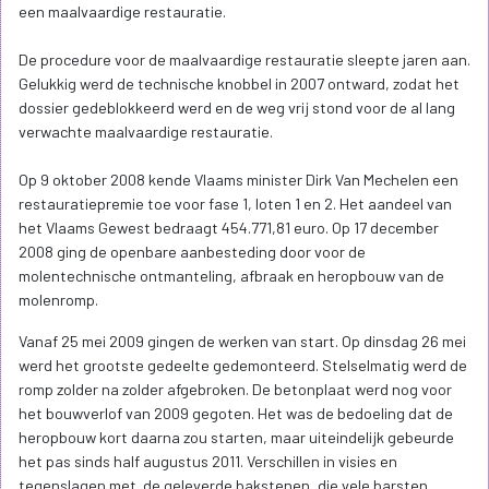
een maalvaardige restauratie.
De procedure voor de maalvaardige restauratie sleepte jaren aan.
Gelukkig werd de technische knobbel in 2007 ontward, zodat het
dossier gedeblokkeerd werd en de weg vrij stond voor de al lang
verwachte maalvaardige restauratie.
Op 9 oktober 2008 kende Vlaams minister Dirk Van Mechelen een
restauratiepremie toe voor fase 1, loten 1 en 2. Het aandeel van
het Vlaams Gewest bedraagt 454.771,81 euro. Op 17 december
2008 ging de openbare aanbesteding door voor de
molentechnische ontmanteling, afbraak en heropbouw van de
molenromp.
Vanaf 25 mei 2009 gingen de werken van start. Op dinsdag 26 mei
werd het grootste gedeelte gedemonteerd. Stelselmatig werd de
romp zolder na zolder afgebroken. De betonplaat werd nog voor
het bouwverlof van 2009 gegoten. Het was de bedoeling dat de
heropbouw kort daarna zou starten, maar uiteindelijk gebeurde
het pas sinds half augustus 2011. Verschillen in visies en
tegenslagen met de geleverde bakstenen, die vele barsten