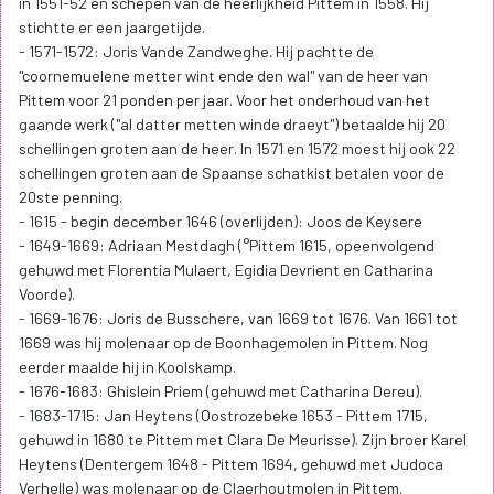
in 1551-52 en schepen van de heerlijkheid Pittem in 1558. Hij
stichtte er een jaargetijde.
- 1571-1572: Joris Vande Zandweghe. Hij pachtte de
"coornemuelene metter wint ende den wal" van de heer van
Pittem voor 21 ponden per jaar. Voor het onderhoud van het
gaande werk ("al datter metten winde draeyt") betaalde hij 20
schellingen groten aan de heer. In 1571 en 1572 moest hij ook 22
schellingen groten aan de Spaanse schatkist betalen voor de
20ste penning.
- 1615 - begin december 1646 (overlijden): Joos de Keysere
- 1649-1669: Adriaan Mestdagh (°Pittem 1615, opeenvolgend
gehuwd met Florentia Mulaert, Egidia Devrient en Catharina
Voorde).
- 1669-1676: Joris de Busschere, van 1669 tot 1676. Van 1661 tot
1669 was hij molenaar op de Boonhagemolen in Pittem. Nog
eerder maalde hij in Koolskamp.
- 1676-1683: Ghislein Priem (gehuwd met Catharina Dereu).
- 1683-1715: Jan Heytens (Oostrozebeke 1653 - Pittem 1715,
gehuwd in 1680 te Pittem met Clara De Meurisse). Zijn broer Karel
Heytens (Dentergem 1648 - Pittem 1694, gehuwd met Judoca
Verhelle) was molenaar op de Claerhoutmolen in Pittem.