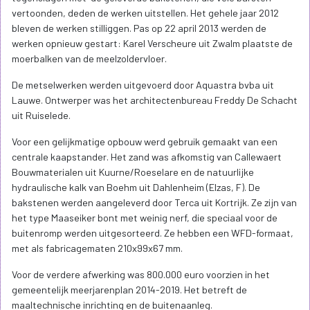
vertoonden, deden de werken uitstellen. Het gehele jaar 2012
bleven de werken stilliggen. Pas op 22 april 2013 werden de
werken opnieuw gestart: Karel Verscheure uit Zwalm plaatste de
moerbalken van de meelzoldervloer.
De metselwerken werden uitgevoerd door Aquastra bvba uit
Lauwe. Ontwerper was het architectenbureau Freddy De Schacht
uit Ruiselede.
Voor een gelijkmatige opbouw werd gebruik gemaakt van een
centrale kaapstander. Het zand was afkomstig van Callewaert
Bouwmaterialen uit Kuurne/Roeselare en de natuurlijke
hydraulische kalk van Boehm uit Dahlenheim (Elzas, F). De
bakstenen werden aangeleverd door Terca uit Kortrijk. Ze zijn van
het type Maaseiker bont met weinig nerf, die speciaal voor de
buitenromp werden uitgesorteerd. Ze hebben een WFD-formaat,
met als fabricagematen 210x99x67 mm.
Voor de verdere afwerking was 800.000 euro voorzien in het
gemeentelijk meerjarenplan 2014-2019. Het betreft de
maaltechnische inrichting en de buitenaanleg.