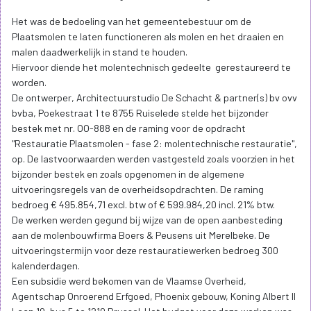
Het was de bedoeling van het gemeentebestuur om de
Plaatsmolen te laten functioneren als molen en het draaien en
malen daadwerkelijk in stand te houden.
Hiervoor diende het molentechnisch gedeelte gerestaureerd te
worden.
De ontwerper, Architectuurstudio De Schacht & partner(s) bv ovv
bvba, Poekestraat 1 te 8755 Ruiselede stelde het bijzonder
bestek met nr. OO-888 en de raming voor de opdracht
"Restauratie Plaatsmolen - fase 2: molentechnische restauratie",
op. De lastvoorwaarden werden vastgesteld zoals voorzien in het
bijzonder bestek en zoals opgenomen in de algemene
uitvoeringsregels van de overheidsopdrachten. De raming
bedroeg € 495.854,71 excl. btw of € 599.984,20 incl. 21% btw.
De werken werden gegund bij wijze van de open aanbesteding
aan de molenbouwfirma Boers & Peusens uit Merelbeke. De
uitvoeringstermijn voor deze restauratiewerken bedroeg 300
kalenderdagen.
Een subsidie werd bekomen van de Vlaamse Overheid,
Agentschap Onroerend Erfgoed, Phoenix gebouw, Koning Albert II