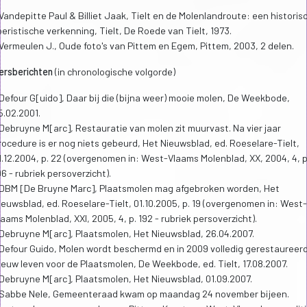
 Vandepitte Paul & Billiet Jaak, Tielt en de Molenlandroute: een historis
oeristische verkenning, Tielt, De Roede van Tielt, 1973.
 Vermeulen J., Oude foto's van Pittem en Egem, Pittem, 2003, 2 delen.
ersberichten
(in chronologische volgorde)
 Defour G[uido], Daar bij die (bijna weer) mooie molen, De Weekbode,
5.02.2001.
 Debruyne M[arc], Restauratie van molen zit muurvast. Na vier jaar
rocedure is er nog niets gebeurd, Het Nieuwsblad, ed. Roeselare-Tielt,
1.12.2004, p. 22 (overgenomen in: West-Vlaams Molenblad, XX, 2004, 4, p
96 - rubriek persoverzicht).
 DBM [De Bruyne Marc], Plaatsmolen mag afgebroken worden, Het
ieuwsblad, ed. Roeselare-Tielt, 01.10.2005, p. 19 (overgenomen in: West-
laams Molenblad, XXI, 2005, 4, p. 192 - rubriek persoverzicht).
 Debruyne M[arc], Plaatsmolen, Het Nieuwsblad, 26.04.2007.
 Defour Guido, Molen wordt beschermd en in 2009 volledig gerestaureerd
ieuw leven voor de Plaatsmolen, De Weekbode, ed. Tielt, 17.08.2007.
 Debruyne M[arc], Plaatsmolen, Het Nieuwsblad, 01.09.2007.
 Sabbe Nele, Gemeenteraad kwam op maandag 24 november bijeen.