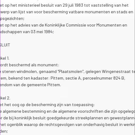
et op het ministerieel besluit van 29 juli 1983 tot vaststelling van het
werp van lijst van voor bescherming vatbare monumenten en stads en
psgezichten;
et op het advies van de Koninklijke Commissie voor Monumenten en
dschappen van 03 mei 1984;
SLUIT
ikel 1.
Wordt beschermd als monument:
e stenen windmolen, genaamd "Plaatsmolen", gelegen Wingenestraat t
tem, bekend ten kadaster: Pittem, sectie A, perceelnummer 824 B,
gendom van de gemeente Pittem.
ikel 2.
et het oog op de bescherming zijn van toepassing:
de algemene bestemming en de algemene voorschriften die zijn opgeleg
r de bij koninklijk besluit goedgekeurde streekplannen en gewestplann
het ogenblik waarop de rechtsgevolgen van onderhavig besluit in werki
den;