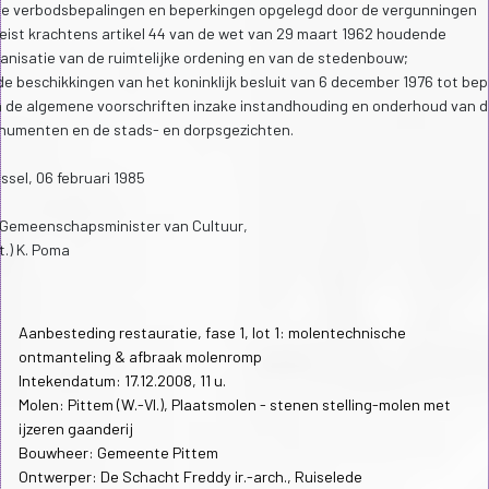
de verbodsbepalingen en beperkingen opgelegd door de vergunningen
eist krachtens artikel 44 van de wet van 29 maart 1962 houdende
anisatie van de ruimtelijke ordening en van de stedenbouw;
de beschikkingen van het koninklijk besluit van 6 december 1976 tot bep
 de algemene voorschriften inzake instandhouding en onderhoud van 
umenten en de stads- en dorpsgezichten.
ssel, 06 februari 1985
Gemeenschapsminister van Cultuur,
t.) K. Poma
Aanbesteding restauratie, fase 1, lot 1: molentechnische
ontmanteling & afbraak molenromp
Intekendatum: 17.12.2008, 11 u.
Molen: Pittem (W.-Vl.), Plaatsmolen - stenen stelling-molen met
ijzeren gaanderij
Bouwheer: Gemeente Pittem
Ontwerper: De Schacht Freddy ir.-arch., Ruiselede