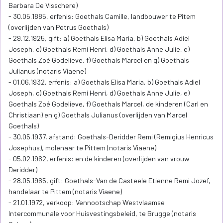
Barbara De Visschere)
- 30.05.1885, erfenis: Goethals Camille, landbouwer te Pitem
(overlijden van Petrus Goethals)
- 29.12.1925, gift: a) Goethals Elisa Maria, b) Goethals Adiel
Joseph, c) Goethals Remi Henri, d) Goethals Anne Julie, e)
Goethals Zoé Godelieve, f) Goethals Marcel en g) Goethals
Julianus (notaris Viaene)
- 01.06.1932, erfenis: a) Goethals Elisa Maria, b) Goethals Adiel
Joseph, c) Goethals Remi Henri, d) Goethals Anne Julie, e)
Goethals Zoé Godelieve, f) Goethals Marcel, de kinderen (Carl en
Christiaan) en g) Goethals Julianus (overlijden van Marcel
Goethals)
- 30.05.1937, afstand: Goethals-Deridder Remi (Remigius Henricus
Josephus), molenaar te Pittem (notaris Viaene)
- 05.02.1962, erfenis: en de kinderen (overlijden van vrouw
Deridder)
- 28.05.1965, gift: Goethals-Van de Casteele Etienne Remi Jozef,
handelaar te Pittem (notaris Viaene)
- 21.01.1972, verkoop: Vennootschap Westvlaamse
Intercommunale voor Huisvestingsbeleid, te Brugge (notaris