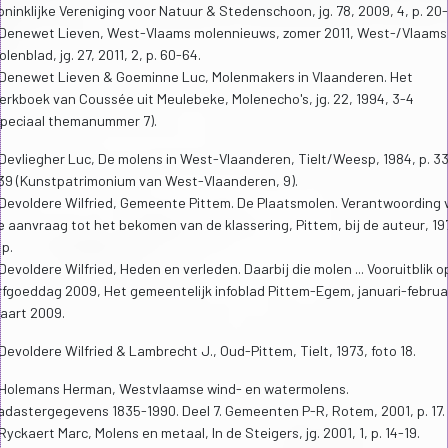
oninklijke Vereniging voor Natuur & Stedenschoon, jg. 78, 2009, 4, p. 20-
 Denewet Lieven, West-Vlaams molennieuws, zomer 2011, West-/Vlaams
olenblad, jg. 27, 2011, 2, p. 60-64.
 Denewet Lieven & Goeminne Luc, Molenmakers in Vlaanderen. Het
erkboek van Coussée uit Meulebeke, Molenecho's, jg. 22, 1994, 3-4
speciaal themanummer 7).
 Devliegher Luc, De molens in West-Vlaanderen, Tielt/Weesp, 1984, p. 3
39 (Kunstpatrimonium van West-Vlaanderen, 9).
 Devoldere Wilfried, Gemeente Pittem. De Plaatsmolen. Verantwoording 
e aanvraag tot het bekomen van de klassering, Pittem, bij de auteur, 19
 p.
 Devoldere Wilfried, Heden en verleden. Daarbij die molen ... Vooruitblik o
rfgoeddag 2009, Het gemeentelijk infoblad Pittem-Egem, januari-februa
aart 2009.
 Devoldere Wilfried & Lambrecht J., Oud-Pittem, Tielt, 1973, foto 18.
 Holemans Herman, Westvlaamse wind- en watermolens.
adastergegevens 1835-1990. Deel 7. Gemeenten P-R, Rotem, 2001, p. 17.
 Ryckaert Marc, Molens en metaal, In de Steigers, jg. 2001, 1, p. 14-19.