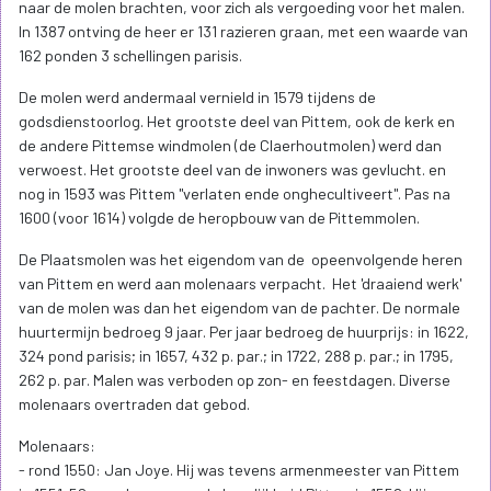
naar de molen brachten, voor zich als vergoeding voor het malen.
In 1387 ontving de heer er 131 razieren graan, met een waarde van
162 ponden 3 schellingen parisis.
De molen werd andermaal vernield in 1579 tijdens de
godsdienstoorlog. Het grootste deel van Pittem, ook de kerk en
de andere Pittemse windmolen (de Claerhoutmolen) werd dan
verwoest. Het grootste deel van de inwoners was gevlucht. en
nog in 1593 was Pittem "verlaten ende onghecultiveert". Pas na
1600 (voor 1614) volgde de heropbouw van de Pittemmolen.
De Plaatsmolen was het eigendom van de opeenvolgende heren
van Pittem en werd aan molenaars verpacht. Het 'draaiend werk'
van de molen was dan het eigendom van de pachter. De normale
huurtermijn bedroeg 9 jaar. Per jaar bedroeg de huurprijs: in 1622,
324 pond parisis; in 1657, 432 p. par.; in 1722, 288 p. par.; in 1795,
262 p. par. Malen was verboden op zon- en feestdagen. Diverse
molenaars overtraden dat gebod.
Molenaars:
- rond 1550: Jan Joye. Hij was tevens armenmeester van Pittem