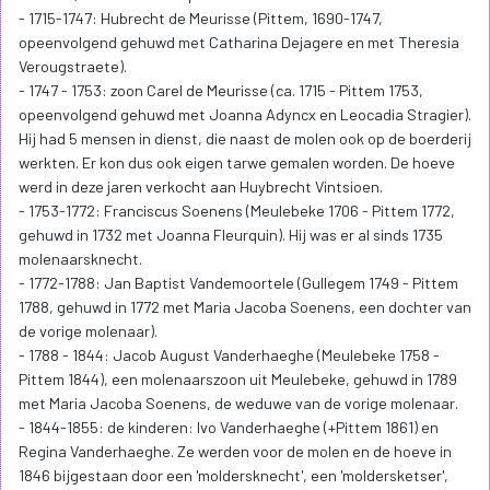
- 1715-1747: Hubrecht de Meurisse (Pittem, 1690-1747,
opeenvolgend gehuwd met Catharina Dejagere en met Theresia
Verougstraete).
- 1747 - 1753: zoon Carel de Meurisse (ca. 1715 - Pittem 1753,
opeenvolgend gehuwd met Joanna Adyncx en Leocadia Stragier).
Hij had 5 mensen in dienst, die naast de molen ook op de boerderij
werkten. Er kon dus ook eigen tarwe gemalen worden. De hoeve
werd in deze jaren verkocht aan Huybrecht Vintsioen.
- 1753-1772: Franciscus Soenens (Meulebeke 1706 - Pittem 1772,
gehuwd in 1732 met Joanna Fleurquin). Hij was er al sinds 1735
molenaarsknecht.
- 1772-1788: Jan Baptist Vandemoortele (Gullegem 1749 - Pittem
1788, gehuwd in 1772 met Maria Jacoba Soenens, een dochter van
de vorige molenaar).
- 1788 - 1844: Jacob August Vanderhaeghe (Meulebeke 1758 -
Pittem 1844), een molenaarszoon uit Meulebeke, gehuwd in 1789
met Maria Jacoba Soenens, de weduwe van de vorige molenaar.
- 1844-1855: de kinderen: Ivo Vanderhaeghe (+Pittem 1861) en
Regina Vanderhaeghe. Ze werden voor de molen en de hoeve in
1846 bijgestaan door een 'moldersknecht', een 'moldersketser',