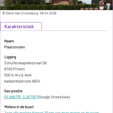
© Denis Van Cronenburg, 06.04.2026
Karakteristiek
Naam
Plaatsmolen
Ligging
Schuiferskapellestraat 56
8740 Pittem
500 m N v.d. kerk
kadasterperceel A824
Geo positie
50.998775, 3.267787
(Google Streetview)
Molens in de buurt
Toon alle molens binnen 20 km van deze molen op de kaart