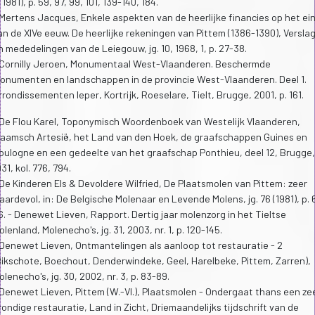
 1981), p. 59, 97, 99, 101, 139-140, 184.
 Mertens Jacques, Enkele aspekten van de heerlijke financies op het ei
an de XIVe eeuw. De heerlijke rekeningen van Pittem (1386-1390), Versla
n mededelingen van de Leiegouw, jg. 10, 1968, 1, p. 27-38.
 Cornilly Jeroen, Monumentaal West-Vlaanderen. Beschermde
onumenten en landschappen in de provincie West-Vlaanderen. Deel 1.
rrondissementen Ieper, Kortrijk, Roeselare, Tielt, Brugge, 2001, p. 161.
 De Flou Karel, Toponymisch Woordenboek van Westelijk Vlaanderen,
laamsch Artesië, het Land van den Hoek, de graafschappen Guines en
oulogne en een gedeelte van het graafschap Ponthieu, deel 12, Brugge,
31, kol. 776, 794.
 De Kinderen Els & Devoldere Wilfried, De Plaatsmolen van Pittem: zeer
aardevol, in: De Belgische Molenaar en Levende Molens, jg. 76 (1981), p. 
6. - Denewet Lieven, Rapport. Dertig jaar molenzorg in het Tieltse
olenland, Molenecho's, jg. 31, 2003, nr. 1, p. 120-145.
 Denewet Lieven, Ontmantelingen als aanloop tot restauratie - 2
Bikschote, Boechout, Denderwindeke, Geel, Harelbeke, Pittem, Zarren),
olenecho's, jg. 30, 2002, nr. 3, p. 83-89.
 Denewet Lieven, Pittem (W.-Vl.), Plaatsmolen - Ondergaat thans een ze
rondige restauratie, Land in Zicht, Driemaandelijks tijdschrift van de