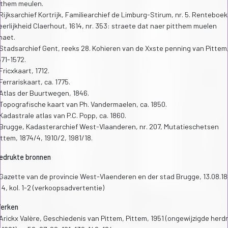
ithem meulen.
 Rijksarchief Kortrijk, Familiearchief de Limburg-Stirum, nr. 5. Renteboek
eerlijkheid Claerhout, 1614, nr. 353: straete dat naer pitthem muelen
haet.
 Stadsarchief Gent, reeks 28. Kohieren van de Xxste penning van Pittem
571-1572.
Fricxkaart, 1712.
 Ferrariskaart, ca. 1775.
 Atlas der Buurtwegen, 1846.
 Topografische kaart van Ph. Vandermaelen, ca. 1850.
 Kadastrale atlas van P.C. Popp, ca. 1860.
 Brugge, Kadasterarchief West-Vlaanderen, nr. 207, Mutatieschetsen
ittem, 1874/4, 1910/2, 1981/18.
edrukte bronnen
 Gazette van de provincie West-Vlaenderen en der stad Brugge, 13.08.18
. 4, kol. 1-2 (verkoopsadvertentie)
erken
 Arickx Valère, Geschiedenis van Pittem, Pittem, 1951 (ongewijzigde herd