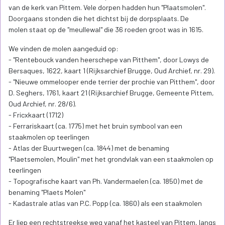
van de kerk van Pittem. Vele dorpen hadden hun "Plaatsmolen".
Doorgaans stonden die het dichtst bij de dorpsplaats. De
molen staat op de "meullewal" die 36 roeden groot was in 1615.
We vinden de molen aangeduid op:
- "Rentebouck vanden heerschepe van Pitthem", door Lowys de
Bersaques, 1622, kaart 1 (Rijksarchief Brugge, Oud Archief, nr. 29).
- "Nieuwe ommelooper ende terrier der prochie van Pitthem", door
D. Seghers, 1761, kaart 21 (Rijksarchief Brugge, Gemeente Pittem,
Oud Archief, nr. 28/6).
- Fricxkaart (1712)
- Ferrariskaart (ca. 1775) met het bruin symbool van een
staakmolen op teerlingen
- Atlas der Buurtwegen (ca. 1844) met de benaming
"Plaetsemolen, Moulin" met het grondvlak van een staakmolen op
teerlingen
- Topografische kaart van Ph. Vandermaelen (ca. 1850) met de
benaming "Plaets Molen"
- Kadastrale atlas van P.C. Popp (ca. 1860) als een staakmolen
Er liep een rechtstreekse weg vanaf het kasteel van Pittem, langs