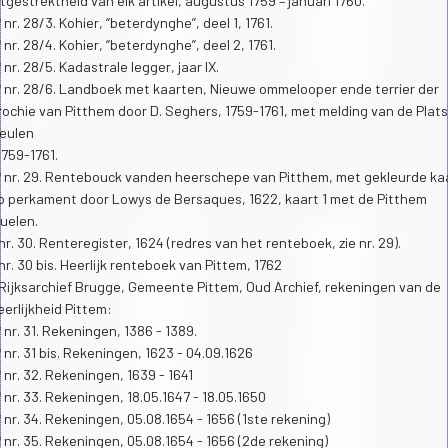
itgestrektheid van elk artikel, augustus 1759 – januari 1760.
 nr. 28/3. Kohier, “beterdynghe”, deel 1, 1761.
 nr. 28/4. Kohier, “beterdynghe”, deel 2, 1761.
 nr. 28/5. Kadastrale legger, jaar IX.
 nr. 28/6. Landboek met kaarten, Nieuwe ommelooper ende terrier der
rochie van Pitthem door D. Seghers, 1759-1761, met melding van de Plat
eulen
 1759-1761.
 nr. 29. Rentebouck vanden heerschepe van Pitthem, met gekleurde ka
p perkament door Lowys de Bersaques, 1622, kaart 1 met de Pitthem
uelen.
 nr. 30. Renteregister, 1624 (redres van het renteboek, zie nr. 29).
 nr. 30 bis. Heerlijk renteboek van Pittem, 1762
 Rijksarchief Brugge, Gemeente Pittem, Oud Archief, rekeningen van de
eerlijkheid Pittem:
 nr. 31. Rekeningen, 1386 - 1389.
 nr. 31 bis. Rekeningen, 1623 - 04.09.1626
 nr. 32. Rekeningen, 1639 - 1641
 nr. 33. Rekeningen, 18.05.1647 - 18.05.1650
 nr. 34. Rekeningen, 05.08.1654 - 1656 (1ste rekening)
 nr. 35. Rekeningen, 05.08.1654 - 1656 (2de rekening)