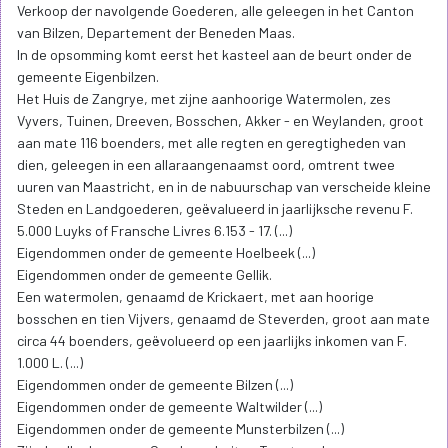
Verkoop der navolgende Goederen, alle geleegen in het Canton
van Bilzen, Departement der Beneden Maas.
In de opsomming komt eerst het kasteel aan de beurt onder de
gemeente Eigenbilzen.
Het Huis de Zangrye, met zijne aanhoorige Watermolen, zes
Vyvers, Tuinen, Dreeven, Bosschen, Akker - en Weylanden, groot
aan mate 116 boenders, met alle regten en geregtigheden van
dien, geleegen in een allaraangenaamst oord, omtrent twee
uuren van Maastricht, en in de nabuurschap van verscheide kleine
Steden en Landgoederen, geëvalueerd in jaarlijksche revenu F.
5.000 Luyks of Fransche Livres 6.153 - 17. (...)
Eigendommen onder de gemeente Hoelbeek (...)
Eigendommen onder de gemeente Gellik.
Een watermolen, genaamd de Krickaert, met aan hoorige
bosschen en tien Vijvers, genaamd de Steverden, groot aan mate
circa 44 boenders, geëvolueerd op een jaarlijks inkomen van F.
1.000 L. (...)
Eigendommen onder de gemeente Bilzen (...)
Eigendommen onder de gemeente Waltwilder (...)
Eigendommen onder de gemeente Munsterbilzen (...)