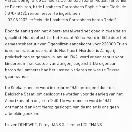
- 1920, deling: a) de Lamberts Cortenbach baron Rudolf, rentenier
te Eigenbilzen, b) de Lamberts Cortenbach Sophie Marie Clothilde
(1870-1932), rentenierster te Eigenbilzen
- 02.05.1932, erfenis: de Lamberts Cortenbach baron Rodolf
Door de aanleg van het Albertkanaal werd het goed in twee delen
gesplitst. Het deel achter het kanaal (42 ha) werd in 1933 door het
gemeentebestuur van Eigenbilzen aangekocht voor 226000 Fr. en
is nu het natuurreservaat de Hoeffaert. Hierdoor is Zangerij
praktisch teniet gegaan. In januari 1944, werd er een tehuis voor
kinderen, in het kasteel van Zangerij opgericht. De eigenaar,
baron de Lamberts had het kasteel verlaten en was te Brussel
gaan wonen.
De Kriekaertmolen werd in de jaren 1930 onteigend door de
Belgische Staat, om gesloopt te worden voor de aanleg van het
Albertkanaal in de jaren 1930. De watermolen werd in 1931
ontmanteld en kort hierop gesloopt. Van de molen is ons geen
afbeelding bekend.
Lieven DENEWET, Ferdy JANS & Herman HOLEMANS