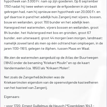
hypotheek van 3.000 Fr. nam op zijn goederen. Op 6 september
1793 nadat hij twee weken vroeger de erfgoederen in zijn bezit
gekregen had, nam hij opnieuw een hypotheek van 20.000 Fr. en
gaf daartoe in pand het adellijk huis Zangerij met vijvers, bossen,
bouw en weilanden, groot 700 bunder en het adellijk leen
Hanegoed met watermolen, vijvers bossen en weilanden, groot
84 bunder, het Hulstergoed met bos en gronden, groot 67
bunder, een uiterwaard, groot 44 morgen (een morgen, landmaat;
namelijk zoveel land als men op één ochtend kan omploegen, in de
jaren 1130-1161), gelegen te Alphen, tussen Maas en Waal.
We zien de watermolen aangeduid op de Atlas der Buurtwegen
(1845) onder de benaming "Kriekart Moulin" en op de kaart
Vandermaelen (ca. 1850) als "Krikaert Molen".
Net zoals de Zangerhei(de)molen was de
Kriekaertmolen eigendom van de opeenvolgende kasteelheren
van het kasteel van Zangerij.
Eigenaars:
- voor 1720: Ernest Guillelmus de Heusch (*Eigenbilzen 1643 -