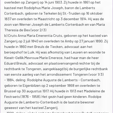
overleden op Zangerij op 14 juni 1903. Zij huwde in 1861 op het
kasteel met Rodolphus Marie Joseph, baron de Lamberts
Cortenbach, geboren te Terkelen bij St.-Truiden op 16 oktober
1837 en overleden te Maastricht op 3 december 1914. Hij was de
zoon van Werner Joseph de Lamberts Cortenbach en van Maria
Theresia de Bex (voor 2/3)
b) Cruts Anna Maria Emerentia Cruts, geboren op het kasteel van
Zangerij,op 2 juli 1840 en overleden te Amby op 27 januari 1890. Zij
huwde in 1860 met Breuls de Tiecken, advocaat aan het
beroepshof te Luik. Hij was afkomstig van Leuven en woonde te
Kiewit-Gellik.Mevrouw Marie Emerece, had haar man de heer
Eduard Breuls, advocaat en plaatsvervangend rechter bij de
rechtbank te Tongeren, aangeklaagd bij de burgerlijke rechtbank
van eerste aanleg van het arrondissement Tongeren (voor 1/3)
- 1884, deling: Rodolphe Auguste de Lamberts - Cortenbach,
geboren te Eigenbilzen op 2 september 1868 en overleden te
Brussel op 30 augustus 1917. Hij huwde in 1913 met Madeleine de
Festraets (1876 - 1958). Het gezin had geen kinderen. Rodolpe
Auguste de Lamberts-Cortenbach is de laatste bewoner
geweest van het kasteel Zangerij.