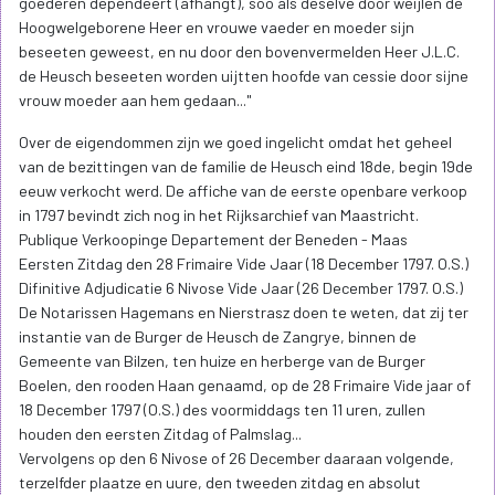
goederen dependeert (afhangt), soo als deselve door weijlen de
Hoogwelgeborene Heer en vrouwe vaeder en moeder sijn
beseeten geweest, en nu door den bovenvermelden Heer J.L.C.
de Heusch beseeten worden uijtten hoofde van cessie door sijne
vrouw moeder aan hem gedaan..."
Over de eigendommen zijn we goed ingelicht omdat het geheel
van de bezittingen van de familie de Heusch eind 18de, begin 19de
eeuw verkocht werd. De affiche van de eerste openbare verkoop
in 1797 bevindt zich nog in het Rijksarchief van Maastricht.
Publique Verkoopinge Departement der Beneden - Maas
Eersten Zitdag den 28 Frimaire Vide Jaar (18 December 1797. O.S.)
Difinitive Adjudicatie 6 Nivose Vide Jaar (26 December 1797. O.S.)
De Notarissen Hagemans en Nierstrasz doen te weten, dat zij ter
instantie van de Burger de Heusch de Zangrye, binnen de
Gemeente van Bilzen, ten huize en herberge van de Burger
Boelen, den rooden Haan genaamd, op de 28 Frimaire Vide jaar of
18 December 1797 (O.S.) des voormiddags ten 11 uren, zullen
houden den eersten Zitdag of Palmslag...
Vervolgens op den 6 Nivose of 26 December daaraan volgende,
terzelfder plaatze en uure, den tweeden zitdag en absolut