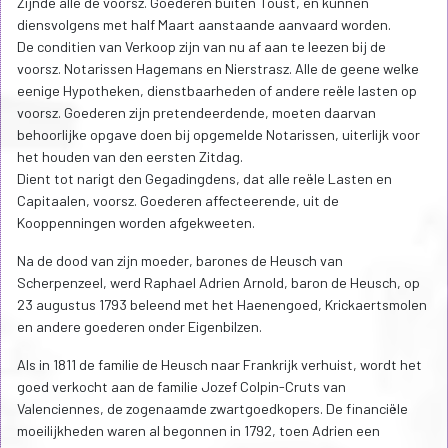
Zijnde alle de voorsz. Goederen buiten Toust, en kunnen
diensvolgens met half Maart aanstaande aanvaard worden.
De conditien van Verkoop zijn van nu af aan te leezen bij de
voorsz. Notarissen Hagemans en Nierstrasz. Alle de geene welke
eenige Hypotheken, dienstbaarheden of andere reële lasten op
voorsz. Goederen zijn pretendeerdende, moeten daarvan
behoorlijke opgave doen bij opgemelde Notarissen, uiterlijk voor
het houden van den eersten Zitdag.
Dient tot narigt den Gegadingdens, dat alle reële Lasten en
Capitaalen, voorsz. Goederen affecteerende, uit de
Kooppenningen worden afgekweeten.
Na de dood van zijn moeder, barones de Heusch van
Scherpenzeel, werd Raphael Adrien Arnold, baron de Heusch, op
23 augustus 1793 beleend met het Haenengoed, Krickaertsmolen
en andere goederen onder Eigenbilzen.
Als in 1811 de familie de Heusch naar Frankrijk verhuist, wordt het
goed verkocht aan de familie Jozef Colpin-Cruts van
Valenciennes, de zogenaamde zwartgoedkopers. De financiële
moeilijkheden waren al begonnen in 1792, toen Adrien een