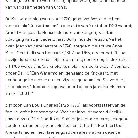
wel nog. De eerste werd onlang opnieuw uitgediept in het kader
van werkzaamheden van Orchis.
De Kriekaartmolen werd voor 1720 gebouwd. We vinden hem
vermeld als "Crickertmolen" in een akte van 7 oktober 1720 waarbij
Arnold François de Heusch de heer van Zangerij werd, in
opvolging van zijn vader Ernest Guillelmus de Heusch. Na het
overlijden van deze laatste in 1746, zorgde zijn weduwe Anna
Maria Mechtildis van Baussele (1697-na 1765) ervoor dat, 19 jaar
na zijn dood, ieder kinder zijn rechtmatig deel kreeg. In deze akte
uit 1765 wordt o.m. "die Kriekarts molen" en "de Krickaert" vermeld
onder Gellik: "Een Watermolen, genaamd de Krickaert, met
aanhoorige bosschen en tien Vijvers, genaamd de Steverden,
groot circa 44 boenders, geëvalueerd op een jaarlijks inkomen
van F. 1.000 L."
Zijn zoon Jan Louis Charles (1723-1775), als voortzetter van de
familie, erfde het stamgoed. Wat dat inhoudt wordt duidelijk
omschreven: "Het Goedt van Sangerije met de daarbij gelegene
goederen, namentlijck het Hulse, den Oeffart (= Hoefaert), die
Kriekarts molen, het Haenengoedt en alles wat van deselve