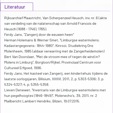
Literatuur
Rijksarchief Maastricht, Van Scherpenzeel Heusch, inv. nr. 6 (akte
van verdeling van de nalatenschap van Arnold Francois de
Heusch (1688 - 1746), 1765).
Ferdy Jans, "Zangerij door de eeuwen heen"
Herman Holemans & Werner Smet, "Limburgse watermolens.
Kadastergegevens: 1844-1980", Kinrooi, Studiekring Ons
Molenheem, 1985 (aldaar verwarring met de Zangerheidemolen)
Bert Van Doorslaer, "Met de stroom mee of tegen de wind in?
Molens in Limburg", Borgloon/Rijkel, Provinciaal Centrum voor
Cultureel Erfgoed, 1996.
Ferdy Jans, Het kasteel van Zangerij, een kindertehuis tijdens de
laatste oorlogsjaren, Bilisium, XXXVI, 2011, 2, p. 5303-5306; 3, p.
5324-5327; 4, p. 5355-5358.
Lieven Denewet, "Inventaris van de Limburgse watermolens met
hun pegelhoogtes (1846-1849)", Molenecho's, 39, 2011, nr. 2
Mailbericht Lambert Hendrikx, Bilzen, 19.07.2015.