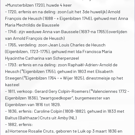
+Munsterbilzen 1720), huwde 4 keer
- 1720, erfenis en na deling: zoon (uit het 3de huwelijk) Arnold
François de Heusch (1688 - + Eigenbilzen 1746), gehuwd met Anna
Maria Mechtildis de Baussele
- 1746: zijn weduwe Anna van Baussele (1697-na 1765) (overlijden
van Arnold François de Heusch)
- 1765, verdeling: zoon Jean Louis Charles de Heusch
(Eigenbilzen, 1723-1775), gehuwd met Ida Francisca Maria
Hyacinthe Catharina van Scherpenzeel
- 1793: erfenis en na deling: zoon Raphaël-Adrien-Arnold de
Heusch (°Eigenbilzen 1755), gehuwd in 1803 met Elisabeth
Steegen (°Eigenbilzen 1764 - + Wijer 1825), dinestmeisje op het
kasteel
- 1811, verkoop: Gerard Gery Colpin-Roemers (°Valenciennes 1772 -
Eigenbilzen 1836), "zwartgoedkoper", burgemeester van
Eigenbilzen van 1816 tot 1829.
- 1836, erfenis: Caroline Colpin (1808-1882), gehuwd in 1833 met
Baltus (Balthazar) Cruts uit Amby (NL)
- 1882, erfenis:
a) Hortense Rosalie Cruts, geboren te Luik op 3 maart 1836 en