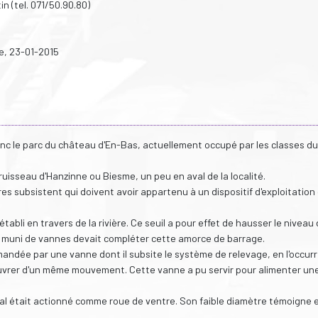
n (tel. 071/50.90.80)
e, 23-01-2015
anc le parc du château d'En-Bas, actuellement occupé par les classes du
ruisseau d'Hanzinne ou Biesme, un peu en aval de la localité.
s subsistent qui doivent avoir appartenu à un dispositif d'exploitation
tabli en travers de la rivière. Ce seuil a pour effet de hausser le niveau
ue muni de vannes devait compléter cette amorce de barrage.
andée par une vanne dont il subsite le système de relevage, en l'occur
uvrer d'un même mouvement. Cette vanne a pu servir pour alimenter un
étal était actionné comme roue de ventre. Son faible diamètre témoigne 