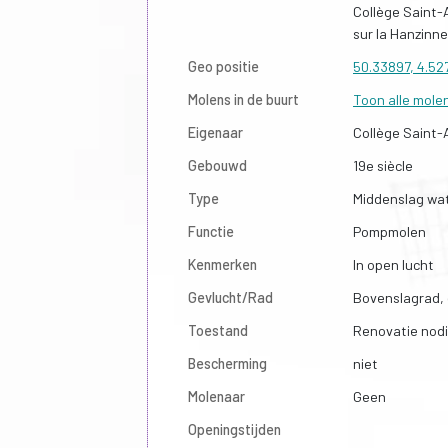
Collège Saint-
sur la Hanzinn
Geo positie
50.33897, 4.52
Molens in de buurt
Toon alle mole
Eigenaar
Collège Saint-
Gebouwd
19e siècle
Type
Middenslag wa
Functie
Pompmolen
Kenmerken
In open lucht
Gevlucht/Rad
Bovenslagrad, 
Toestand
Renovatie nod
Bescherming
niet
Molenaar
Geen
Openingstijden