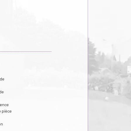
 de
 de
rence
e pièce
en