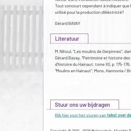
Tout concourt cependant à indiquer que le 
utilisé pour la production d'éléctricté?
Gérard BAVAY
Literatuur
M. Nihoul, "Les moulins de Gerpinnes", dan
Gérard Bavay, "Patrimoine et histoire des
d'histoire du Hainaut, tome XI), p. 175-176.
"Moulins en Hainaut", Mons, Hannonia / Br
Stuur ons uw bijdragen
Klik hier voor het sturen van
tekst over d
Copyright: © 2001 - 2026 Molenecho's, All rights 