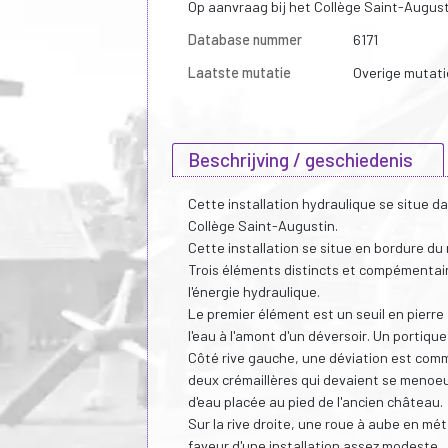
Op aanvraag bij het Collège Saint-Augusti
Database nummer
6171
Laatste mutatie
Overige mutati
Beschrijving / geschiedenis
Cette installation hydraulique se situe d
Collège Saint-Augustin.
Cette installation se situe en bordure du 
Trois éléments distincts et compémentaire
l'énergie hydraulique.
Le premier élément est un seuil en pierre é
l'eau à l'amont d'un déversoir. Un portiq
Côté rive gauche, une déviation est comm
deux crémaillères qui devaient se menoe
d'eau placée au pied de l'ancien château.
Sur la rive droite, une roue à aube en m
faveur d'une installation assez modeste.