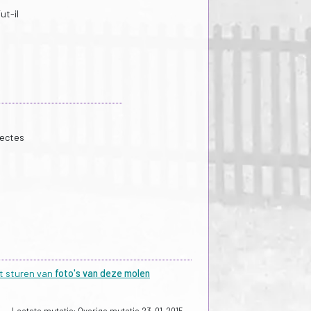
ut-il
lectes
et sturen van
foto's van deze molen
Laatste mutatie: Overige mutatie 23-01-2015