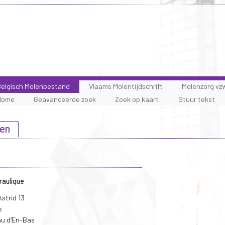
elgisch Molenbestand
Vlaams Molentijdschrift
Molenzorg vz
Home
Geavanceerde zoek
Zoek op kaart
Stuur tekst
wen
draulique
strid 13
s
au d'En-Bas