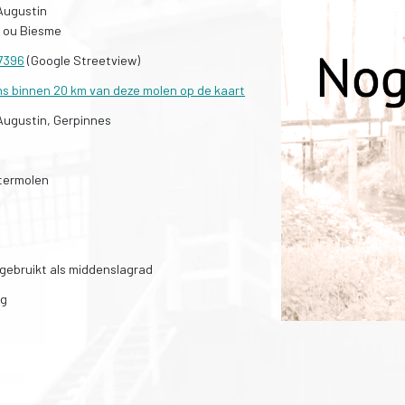
Augustin
e ou Biesme
7396
(Google Streetview)
ns binnen 20 km van deze molen op de kaart
Augustin, Gerpinnes
termolen
gebruikt als middenslagrad
ig