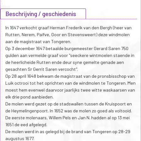
Beschrijving / geschiedenis
In 1647 verkocht graaf Herman Frederik van den Bergh (heer van
Rutten, Nerem, Paifve, Goor en Stevensweert) deze windmolen
aan de magistraat van Tongeren.
Op 3 december 1647 betaalde burgemeester Gerard Saren 750
gulden aan vermelde graaf voor "seeckere wintmoelen staende in
de heerlicheide Rutten ende deur syne gemelte genade aen
gesachten Sr Gerrit Saren vercocht".
Op 28 april 1648 bekwam de magistraat van de pronsbisschop van
Luik octrooi tot het oprichten van de windmolen te Tongeren. Men
moest hem evenwel daarvoor jaarlijks twee witte waskaarsen van
elk drie pond aanbieden.
De molen werd gezet op de stadswallen tussen de Kruispoort en
de Heymelingenpoort. In 1652 was de molen zo goed als voltooid.
De eerste molenaars, Willem Pels en Jan N. hadden al op 13 mei
1651 de eed afgelegd.
De molen werd in as gelegd bij de brand van Tongeren op 28-29
augustus 1677.