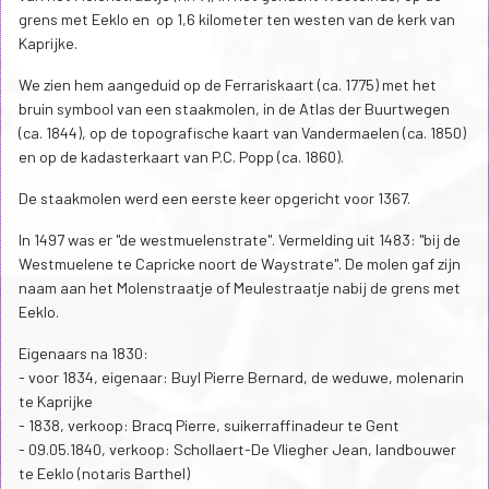
grens met Eeklo en op 1,6 kilometer ten westen van de kerk van
Kaprijke.
We zien hem aangeduid op de Ferrariskaart (ca. 1775) met het
bruin symbool van een staakmolen, in de Atlas der Buurtwegen
(ca. 1844), op de topografische kaart van Vandermaelen (ca. 1850)
en op de kadasterkaart van P.C. Popp (ca. 1860).
De staakmolen werd een eerste keer opgericht voor 1367.
In 1497 was er "de westmuelenstrate". Vermelding uit 1483: "bij de
Westmuelene te Capricke noort de Waystrate". De molen gaf zijn
naam aan het Molenstraatje of Meulestraatje nabij de grens met
Eeklo.
Eigenaars na 1830:
- voor 1834, eigenaar: Buyl Pierre Bernard, de weduwe, molenarin
te Kaprijke
- 1838, verkoop: Bracq Pierre, suikerraffinadeur te Gent
- 09.05.1840, verkoop: Schollaert-De Vliegher Jean, landbouwer
te Eeklo (notaris Barthel)