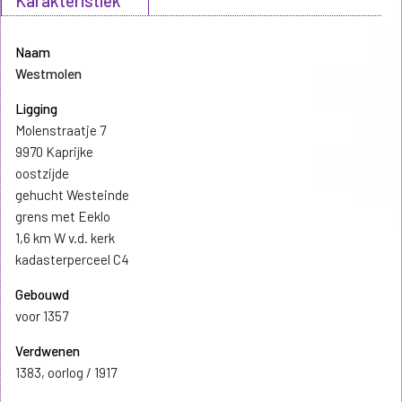
Karakteristiek
Naam
Westmolen
Ligging
Molenstraatje 7
9970 Kaprijke
oostzijde
gehucht Westeinde
grens met Eeklo
1,6 km W v.d. kerk
kadasterperceel C4
Gebouwd
voor 1357
Verdwenen
1383, oorlog / 1917