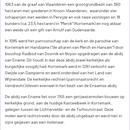
1063 van de graaf van Vlaanderen een grootgrondbezit van 360
hectaren met goederen in Kroon-Vlaanderen, waaronder vier
schaperijen met weiden in Pervijze en ook twee vestingen en 18
bunders (ca. 23,5 hectaren) in "Merck" (Kortemark) en nog aldaar
een weide uit een gift van Arnulf van Oudenaarde.
In 1085 werd het patroonschap van de kerk en de parochie van
Kortemark en Handzame ("de altaren van Merch en Hansam") door
bisschop Radbod van Doornik en Noyon opgedragen aan de abdij
van Ename. Dit houdt in dat deze abdij zowel kerkelijke als
burgerlijke voogdij had. Kortemark werd in 1281 verkocht aan
Gwijde van Dampierre en werd onderdeel van het Land van
Wijnendale. De kerkelijke rechten (patronaatsrecht en
tiendrecht) bleven evenwel in het bezit van de Enaamse abdij.
De abdij van Ename liet voor 1155 een getijwatermolen bouwen op
kerkelijke grond, aan de huidige Kasteelbeek in Kortemark,
gelegen tussen de Lichtervelde- en de Torhoutstraat. Deze
molen werd rechtstreeks door de abdij uitgebaat en werd niet in
cijns gegeven aan een molenaar.