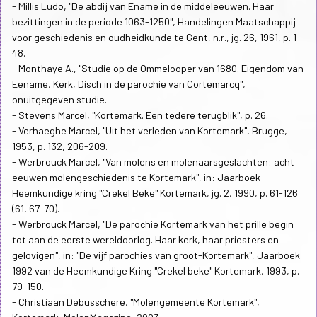
- Millis Ludo, "De abdij van Ename in de middeleeuwen. Haar
bezittingen in de periode 1063-1250", Handelingen Maatschappij
voor geschiedenis en oudheidkunde te Gent, n.r., jg. 26, 1961, p. 1-
48.
- Monthaye A., "Studie op de Ommelooper van 1680. Eigendom van
Eename, Kerk, Disch in de parochie van Cortemarcq",
onuitgegeven studie.
- Stevens Marcel, "Kortemark. Een tedere terugblik", p. 26.
- Verhaeghe Marcel, "Uit het verleden van Kortemark", Brugge,
1953, p. 132, 206-209.
- Werbrouck Marcel, "Van molens en molenaarsgeslachten: acht
eeuwen molengeschiedenis te Kortemark", in: Jaarboek
Heemkundige kring "Crekel Beke" Kortemark, jg. 2, 1990, p. 61-126
(61, 67-70).
- Werbrouck Marcel, "De parochie Kortemark van het prille begin
tot aan de eerste wereldoorlog. Haar kerk, haar priesters en
gelovigen", in: "De vijf parochies van groot-Kortemark", Jaarboek
1992 van de Heemkundige Kring "Crekel beke" Kortemark, 1993, p.
79-150.
- Christiaan Debusschere, "Molengemeente Kortemark",