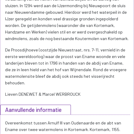
sluizen. In 1294 werd aan de IJzermonding bij Nieuwpoort de sluis
naar Nieuwendamme gebouwd. Hierdoor werd het waterpeil in de
IJzer geregeld en konden veel drassige gronden ingepolderd
worden. De getijdenmolens (waaronder die van Kortemark,
Handzame en Werken) vielen stil en er werd overgeschakeld op
windmolens, zoals de nog bestaande Koutermolen van Kortemark.
De Proosdijhoeve (oostzijde Nieuwstraat, nrs. 7-11, vernield in de
eerste wereldoorlog) waar de proost van Ename woonde en vele
landerijen bleven tot in 1796 in handen van de abdij van Ename,
die ze in leen hield van het hof van Wijnendale. Rond de vroegere
watermolensite bleef de abdij ook steeds het visserijrecht
behouden.
Lieven DENEWET & Marcel WERBROUCK
Aanvullende informatie
Overeenkomst tussen Arnulf III van Oudenaarde en de abt van
Ename over twee watermolens in Kortemark. Kortemark, 1155.