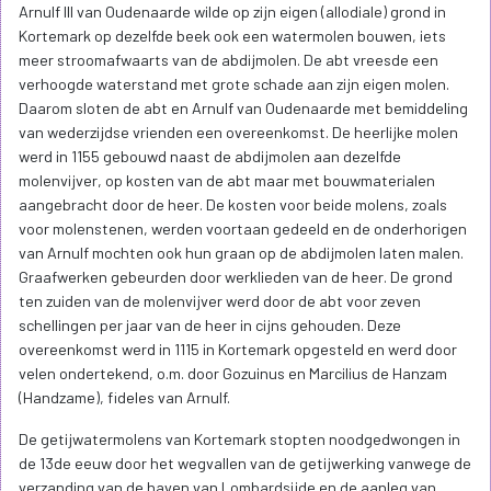
Arnulf III van Oudenaarde wilde op zijn eigen (allodiale) grond in
Kortemark op dezelfde beek ook een watermolen bouwen, iets
meer stroomafwaarts van de abdijmolen. De abt vreesde een
verhoogde waterstand met grote schade aan zijn eigen molen.
Daarom sloten de abt en Arnulf van Oudenaarde met bemiddeling
van wederzijdse vrienden een overeenkomst. De heerlijke molen
werd in 1155 gebouwd naast de abdijmolen aan dezelfde
molenvijver, op kosten van de abt maar met bouwmaterialen
aangebracht door de heer. De kosten voor beide molens, zoals
voor molenstenen, werden voortaan gedeeld en de onderhorigen
van Arnulf mochten ook hun graan op de abdijmolen laten malen.
Graafwerken gebeurden door werklieden van de heer. De grond
ten zuiden van de molenvijver werd door de abt voor zeven
schellingen per jaar van de heer in cijns gehouden. Deze
overeenkomst werd in 1115 in Kortemark opgesteld en werd door
velen ondertekend, o.m. door Gozuinus en Marcilius de Hanzam
(Handzame), fideles van Arnulf.
De getijwatermolens van Kortemark stopten noodgedwongen in
de 13de eeuw door het wegvallen van de getijwerking vanwege de
verzanding van de haven van Lombardsijde en de aanleg van