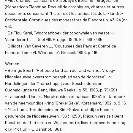
- Piot Charles, "Cartulaire de l'abbaye d'Eename", Bruges, 1881
(Monasticon Flandriae. Recueil de chroniques, chartes et autres
documents concernant l’histoire et les antiquités de la Flandre-
Occidentale. Chroniques des monastères de Flandre), p. 43-44 (nr.
43).
- De Flou Karel, "Woordenboek der toponymie van westelijk
Vlaanderen (...), , Deel VIII, Brugge, 1928, kol. 360-365.
- Gilliodts-Van Severen L., "Coutumes des Pays et Comté de
Flandre, Tome VI, Winendale", Brussel, 1893, p. 116.
Werken
- Berings Geert, "Het oude land aan de rand van het Vroeg-
Middeleeuwse overstromingsgebied van de Noordzee", in:
Handelingen der Maatschappij voor Geschiedenis en
Oudheidkunde te Gent, Nieuwe Reeks, jg. 39, 1985, p. 75 (39).
- Lambrecht Daniël, "Merch quidem et hansam 1085", in Jaarboek
van de heemkundige kring "Crekel Beke", Kortemark, 1992, p. 9-15.
- Millis Ludo, "Het domein der Sint-Salvatorabdij te Ename
gedurende de Middeleeuwen, 1063-1250", Rijksuniversiteit Gent,
Faculteit der Letteren en Wijsbegeerte, licentiaatsverhandeling
o.l.v. Prof. Dr. F.L. Ganshof, 1961.