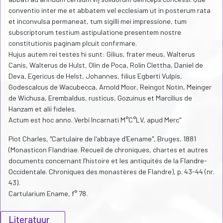
conventio inter me et abbatem vel ecclesiam ut in posterum rata
et inconvulsa permaneat, tum sigilli mei impressione, tum
subscriptorum testium astipulatione presentem nostre
constitutionis paginam plcuit confirmare.
Hujus autem rei testes hi sunt: Gilius, frater meus, Walterus
Canis, Walterus de Hulst, Olin de Poca, Rolin Clettha, Daniel de
Deva, Egericus de Helst, Johannes, filius Egberti Vulpis,
Godescalcus de Wacubecca, Arnold Moor, Reingot Notin, Meinger
de Wichusa, Erembaldus, rusticus, Gozuinus et Marcilius de
Hanzam et alii fideles.
Actum est hoc anno. Verbi Incarnati M°C°LV, apud Merc"
Piot Charles, "Cartulaire de l'abbaye d'Eename", Bruges, 1881
(Monasticon Flandriae. Recueil de chroniques, chartes et autres
documents concernant l’histoire et les antiquités de la Flandre-
Occidentale. Chroniques des monastères de Flandre), p. 43-44 (nr.
43).
Cartularium Ename, f° 78.
Literatuur