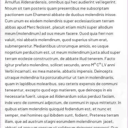
Arnulfus Aldenardensis, omnibus qui hec audierint vel legerint.
Ntoum sit tam posteris quam presentibus me subscriptam
pactionem cum Ehamensi abbate de duobus molendinis inisse.
Cum unum ex eisdem molendinis super ecclesiasticam terram
abbas apud Merc fecisset, placuit etiam michi super allodium
meum (molendinum) ad ous meum facere. Quod quia fieri non
valuit, nisi abbatis molendinum, quod superius situm erat,
submergeretur. Mediantibus utrorumque amicis, eo usque
nogetium perductum est, ut meum molendinum juxta aliud super
terram ecclesie constructrum, de abbate illud tenerem. Facto
igitur prefato molendino, scilicet secundo, anno M° C° LV anni
Verbi incarnati, ex mea materie, abbatis impensis. Deincepts
utraque molendina ita porcurabuntur ut tam in molendinariis,
quam in lapidibus molearibus, seu ceteris expensis de communi
teneantur, excepto quod ego matierem, que deinceps in eis
necessaria fuerit, usque ad Aldenardum solus perduci faciam,
inde vero de communi adjectum, de communi in opus mittetutr. In
quibus etiam molendinis quicquid fodiendum est, et nunc et
semper, mei homines qui ibibdem sunt, fodient, Preterea terram
illam, que ad austrum stagni eorumdem molendinorum jacet,
abbati ad annuum censum vij solidorum deinceps concessi. Que