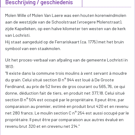
Beschrijving / geschiedenis
Molen Wille of Molen Van Laere was een houten korenwindmolen
aan de westzijde van de Schoolstraat (vroegere Molenstraat),
zijde Kapelleken, op een halve kilometer ten westen van de kerk
van Lochristi.
Hij staat aangeduid op de Ferrariskaart (ca. 1775) met het bruin
symbool van een staakmolen.
Uit het proces-verbaal van afpaling van de gemeente Lochristi in
1813:
"Il existe dans la commune trois moulins à vent servant à moudre
du grain. Celui situé section B n° 944 est loué à De Groote
Ferdinand, au prix de 52 livres de gros courant ou 565,76, ce qui
donne, déduction fait de tiers, en produit net 377,18. Celui situé
section B n° 504 est occupé par le propriétaire. Il peut être, par
comparaison au premier, estimé en produit brut 420 et en revenu
net 280 francs. Le moulin section C n° 254 est aussi occupé par le
propriétaire. Il peut être par comparaison aux autres évalué en
revenu brut 320 et en crevenu net 214."