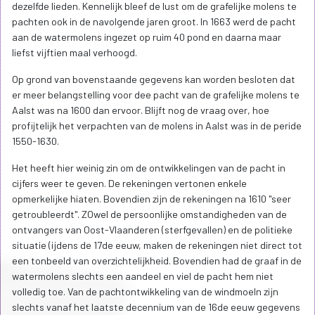
dezelfde lieden. Kennelijk bleef de lust om de grafelijke molens te
pachten ook in de navolgende jaren groot. In 1663 werd de pacht
aan de watermolens ingezet op ruim 40 pond en daarna maar
liefst vijftien maal verhoogd.
Op grond van bovenstaande gegevens kan worden besloten dat
er meer belangstelling voor dee pacht van de grafelijke molens te
Aalst was na 1600 dan ervoor. Blijft nog de vraag over, hoe
profijtelijk het verpachten van de molens in Aalst was in de peride
1550-1630.
Het heeft hier weinig zin om de ontwikkelingen van de pacht in
cijfers weer te geven. De rekeningen vertonen enkele
opmerkelijke hiaten. Bovendien zijn de rekeningen na 1610 "seer
getroubleerdt". ZOwel de persoonlijke omstandigheden van de
ontvangers van Oost-Vlaanderen (sterfgevallen) en de politieke
situatie (ijdens de 17de eeuw, maken de rekeningen niet direct tot
een tonbeeld van overzichtelijkheid. Bovendien had de graaf in de
watermolens slechts een aandeel en viel de pacht hem niet
volledig toe. Van de pachtontwikkeling van de windmoeln zijn
slechts vanaf het laatste decennium van de 16de eeuw gegevens