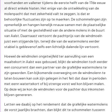
voorhanden en vallener tijdens de eerste helft van de 17de eeuw
al direct enkele hiaten. Het enige van de ontwikkeling van de
molenpacht dat met zekerheid valt te zeggen, is dat er
behoorlijke fluctuaties zijn op te maerken. De schommelingen zijn
opmerkelijk en hangen kenelijk nnauw samen met de plaatselijke
situatie of met de gesteldheid van de andere molens in de buurt
van Aalst. Daarnaast vertoont de pachtprijs van de windmoeln
juist een stijgende lijn, terwijl die van de watermolens eerder
stabiel is geblevenof zelfs een lichtelijk dalende lijn vertoont.
Hoewel de windmolen ongetwijfeld ter aanvulling van een
maaltekort in Aalst was gebouwd, blijkt de windmolen toch eerder
een concurrent dan een partner van de grafelijke watermolens te
zijn geworden. Een bijkomende overweging om de windmolenn te
laten bouwen kan ook zijn gelegen in het feit dat daar in perioden
met eenn watertekort of bij strenge vorst wel kon blijven malen.
Op deze wij ze kon de windmolen voor de pachter dus inkomsten
blijven genereren.
Letten we daabij op het rendement dat de grafelijke watermolens
de vorst jaarlijks brachten, dan blijkt dit te schommelen tussenn