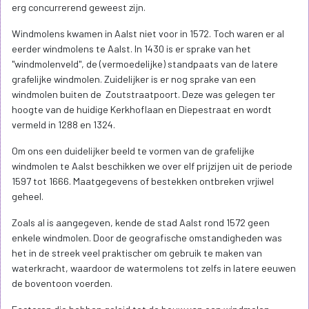
erg concurrerend geweest zijn.
Windmolens kwamen in Aalst niet voor in 1572. Toch waren er al
eerder windmolens te Aalst. In 1430 is er sprake van het
"windmolenveld", de (vermoedelijke) standpaats van de latere
grafelijke windmolen. Zuidelijker is er nog sprake van een
windmolen buiten de Zoutstraatpoort. Deze was gelegen ter
hoogte van de huidige Kerkhoflaan en Diepestraat en wordt
vermeld in 1288 en 1324.
Om ons een duidelijker beeld te vormen van de grafelijke
windmolen te Aalst beschikken we over elf prijzijen uit de periode
1597 tot 1666. Maatgegevens of bestekken ontbreken vrjiwel
geheel.
Zoals al is aangegeven, kende de stad Aalst rond 1572 geen
enkele windmolen. Door de geografische omstandigheden was
het in de streek veel praktischer om gebruik te maken van
waterkracht, waardoor de watermolens tot zelfs in latere eeuwen
de boventoon voerden.