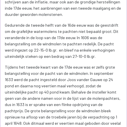
schrijven aan de inflatie, maar ook aan de grondige herstellingen
inde 17de eeuw, het aanbrengen van een tweede maalgang en de
duurder geworden molenstenen.
Gedurende de tweede helft van de 16de eeuw was de geestdrift
om de grafelijke watermolens te pachten niet bepaald groot. Dit
veranderde in de loop van de 17de eeuw. In 1606 was de
belangstelling om de windmolen te pachten redelijk. De pacht
werd ingezet op 22-15-0 lb.gr. en bleef na enkele verhogingen
uiteindelijk steken op een bedrag van 27-10-0 lb.gr.
Tijdens het tweede kwart van de 17de eeuw was er zelfs grote
belangstelling voor de pacht van de windmolen. In september
1633 werd de pacht ingesteld door Joos vander Gauwe op 24
pond en daarna nog veertien maal verhoogd, zodat de
uiteindelijke pacht op 40 pond kwam. Behalve de insteller komt
geen van de andere namen voor in de lijst van de molenpachters,
dus in 1633 is er sprake van een flinke opdrijving van de
pachtprijs. De grote belangstelling voor de windmolen bleek
opnieuw na afloop van de troebele jaren bij de verpachting op 1
april 1648. Ook ditmaal werd er veertien maal geboden door veelal