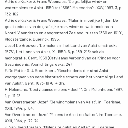
Adrie de Kraker & Frans Weemaes, "De grafelijke wind- en
watermolens te Aalst, 1550 tot 1666", Molenecho's, XXV, 1997, 3, p.
132-162.
Adrie de Kraker & Frans Weemaes, "Malen in moeilijke tijden. De
geschiedenis van de grafelijke ros-, wind- en watermolens in
Noord-Vlaanderen en aangrenzend Zeeland, tussen 1350 en 1610",
Kloosterzande, Duerinck, 1995.
Jozef De Brouwer, "De molens in het Land van Aalst omstreeks
1575", Het Land van Aalst, XI, 1959, 5, p. 189-213; ook als
monografie: Gent, 1959 (Ostvlaams Verbond van de Kringen voor
Geschiedenis. Voorlichtingsreeks, 24).
F. De Potter & J. Broeckaert, "Geschiedenis der stad Aalst
voorgegaan van eene historische schets van het voormalige Land
van Aalst", Gent, 1873-1876, 4 dln.
H. Holemans, "Oostvlaamse molens - deel 1", Ons Molenheem, 1997,
1, p. 11-13.
Van Overstraeten Jozef, "De windmolens van Aalst", in: Toerisme,
XXIII, 1944, p. 64.
Van Overstraeten Jozef, "Molens te Aalst en Aalter", in: Toerisme,
XXIII, 1944, p. 72-74.
J. Van Overstraeten, "Molens te Aalst en Aalter", in: Toerisme,