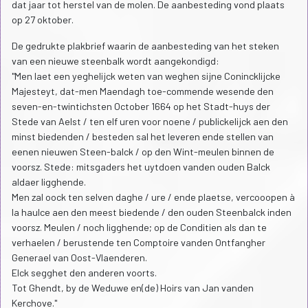
dat jaar tot herstel van de molen. De aanbesteding vond plaats
op 27 oktober.
De gedrukte plakbrief waarin de aanbesteding van het steken
van een nieuwe steenbalk wordt aangekondigd:
"Men laet een yeghelijck weten van weghen sijne Conincklijcke
Majesteyt, dat-men Maendagh toe-commende wesende den
seven-en-twintichsten October 1664 op het Stadt-huys der
Stede van Aelst / ten elf uren voor noene / publickelijck aen den
minst biedenden / besteden sal het leveren ende stellen van
eenen nieuwen Steen-balck / op den Wint-meulen binnen de
voorsz. Stede: mitsgaders het uytdoen vanden ouden Balck
aldaer ligghende.
Men zal oock ten selven daghe / ure / ende plaetse, vercooopen à
la haulce aen den meest biedende / den ouden Steenbalck inden
voorsz. Meulen / noch ligghende; op de Conditien als dan te
verhaelen / berustende ten Comptoire vanden Ontfangher
Generael van Oost-Vlaenderen.
Elck segghet den anderen voorts.
Tot Ghendt, by de Weduwe en(de) Hoirs van Jan vanden
Kerchove."