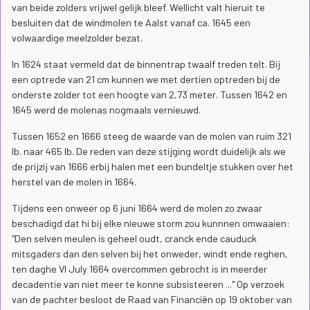
van beide zolders vrijwel gelijk bleef. Wellicht valt hieruit te
besluiten dat de windmolen te Aalst vanaf ca. 1645 een
volwaardige meelzolder bezat.
In 1624 staat vermeld dat de binnentrap twaalf treden telt. Bij
een optrede van 21 cm kunnen we met dertien optreden bij de
onderste zolder tot een hoogte van 2,73 meter. Tussen 1642 en
1645 werd de molenas nogmaals vernieuwd.
Tussen 1652 en 1666 steeg de waarde van de molen van ruim 321
lb. naar 465 lb. De reden van deze stijging wordt duidelijk als we
de prijzij van 1666 erbij halen met een bundeltje stukken over het
herstel van de molen in 1664.
Tijdens een onweer op 6 juni 1664 werd de molen zo zwaar
beschadigd dat hi bij elke nieuwe storm zou kunnnen omwaaien:
"Den selven meulen is geheel oudt, cranck ende cauduck
mitsgaders dan den selven bij het onweder, windt ende reghen,
ten daghe VI July 1664 overcommen gebrocht is in meerder
decadentie van niet meer te konne subsisteeren ..." Op verzoek
van de pachter besloot de Raad van Financiën op 19 oktober van