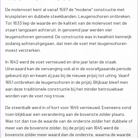
De molenvoet kent al vanaf 1597 de "modene" constructie met
kruisplaten en dubbele steekbanden. Leugenschoren ontbreken.
Tot 1633 liep de waarde en de kaliteit van de molenvoet met de
staart langzaam achteruit. In genoemd jaar werden vier
leugenschoren genoemd. De constructie was in kwaliteit kenneijk
zodanig achteruitgegaan, dat men de voet met leugenschoren
moest versterken.
In 1642 werd de voet vernieuwd en drie jaar later de staak.
Uiteraaard kan de vervanging ook al in de voorafgaaande periode
gebeurd zijn en kwam zij pas bij de nieuwe prijsij tot uiting. Vaanf
1651 ontbreken de leugenschoren in de prijzij. Blijbaar bleef men
aan deze traditionele constructie bij het minder betrouwbaar
worden van de voet nog trouw.
De steenbalk werd in of kort voor 1645 vernieuwd. Eveneens vond
toen blijkbaar een verandering aan de bovenste zolder plaats.
Was tot dan toe de waarde van de onderste zolder het dubbele of
meer van de bovenste zolder, bij de prijzij van 1645 werd de
bovenste zolder meer waard dan de onderste, waarna de waarde