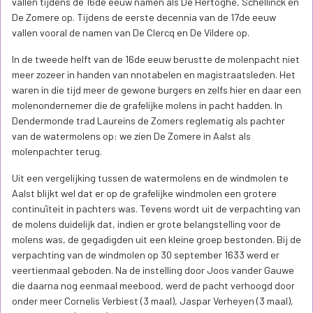
vallen tijdens de 16de eeuw namen als De Hertoghe, Schellinck en
De Zomere op. Tijdens de eerste decennia van de 17de eeuw
vallen vooral de namen van De Clercq en De Vildere op.
In de tweede helft van de 16de eeuw berustte de molenpacht niet
meer zozeer in handen van nnotabelen en magistraatsleden. Het
waren in die tijd meer de gewone burgers en zelfs hier en daar een
molenondernemer die de grafelijke molens in pacht hadden. In
Dendermonde trad Laureins de Zomers reglematig als pachter
van de watermolens op: we zien De Zomere in Aalst als
molenpachter terug.
Uit een vergelijking tussen de watermolens en de windmolen te
Aalst blijkt wel dat er op de grafelijke windmolen een grotere
continuïteit in pachters was. Tevens wordt uit de verpachting van
de molens duidelijk dat, indien er grote belangstelling voor de
molens was, de gegadigden uit een kleine groep bestonden. Bij de
verpachting van de windmolen op 30 september 1633 werd er
veertienmaal geboden. Na de instelling door Joos vander Gauwe
die daarna nog eenmaal meebood, werd de pacht verhoogd door
onder meer Cornelis Verbiest (3 maal), Jaspar Verheyen (3 maal),