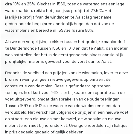
cira 10% en 25%. Slechts in 1550, toen de watermolens een lage
warde hadden, reikte het jaarlijkse profijt tot 27,5 %. Het
jaarlijkse profijt fvan de windmoen te Aalst lag met name
gedurende de beginjaren aanzienlijk hoger dan dat van de
watermolens en bereikte in 1597 zelfs ruim 50%.
Als we een vergelijking trekken tussen het grafelijke maalbedrijf
te Dendermonde tussen 1550 en 1610 en dat te Aalst, dan moeten
we vaststellen dat het in de eerstgenoemde plaats aanzielnlijk
profijtelijker malen is geweest voor de vorst dan te Aalst.
Ondanks de veelheid aan prijzijen van de windmolen, leveren deze
bronnen weinig of geen nieuwe gegevens op omtrent de
constructie van de molen. Deze is gefundeerd op stenen
terlingen. In of kort voor 1612 is er blijkbaar een reparatie aan de
voet uitgevoerd, omdat dan sprake is van de oude teerlingen.
Tussen 1597 en 1612 is de waarde van de windmolen meer dan
verdubbeld. Het verschil zit volgens de prijzijen in een nieuwe voet
en staart, een nieuwe as met kamwiel, de windpulm en nieuwe
molenstenen met bijhorende kist. Overige onderdelen zijn lichtjes
in prijs gedaald gedaald of gelijk gebleven.