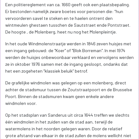
Een politiereglement van ca. 1660 geeft ook een plaatsbepaling.
Er bestonden namelijk zware boetes voor personen die: “hun
vervoorderen savel te steken en te haelen ontrent den
wintmeulen ghestaen tusschen de Sautstraet ende Pontstraet.
De hoogte , de Molenberg, heet nu nog het Molenpleintje.
In het oude Windmolenstraatje werden in 1846 zeven huisjes met
een ingang gebouwd: de "Koer" of "Blok Borreman". In mei 1974
werden de huisjes onbewoonbaar verklaard en vervolgens werden
ze in oktober 1976 samen met de ingang gesloopt, ondanks dat
het een zogeheten “klassiek beluik” betrof.
De grafelijke windmolen was gelegen op een molenberg, direct
achter de stadsmuur tussen de Zoutstraatpoort en de Brusselse
Poort. Binnen de stadsmuren kwam geen enkele andere
windmolen voor.
Op het stadsplan van Sanderus uit circa 1644 treffen we slechts
één windmolen in het zuiden van de stad aan, terwijl de
watermolens in het noorden gelegen waren. Door de relatief
grote afstand van elkaar in de stad zullen de molens wellicht niet