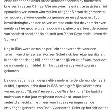
ende schepenen deser stede aensocht hadden by huerlieden
briefven in daten XIII mey 1594 om syne majesteit te assisteren int
opmaeken van eenen wintmeulen tot geriefve van de gemeente,
so hebben de voornoemde burgemeester en schepenen, tot
bevoirderinghe van den selven wercke ende dat de voorschreven
meulen alhier grootelix van noode was, gheconserteert de somme
van honderd pond parisis betaelt aen Pieter Saye ende Lieven de
Somere".
Nog in 1594 werd de molen per 1 oktober verpacht voor een
termijn van drie jaar aan Adriaen Schellinck. Een eigenaardig feit
is dat de oprichting blijkbaar een stedelijk initiatief was, maar dat
de windmolen onmiddellijk in het bezit van de vorst zou zijn
gekomen.
De geschiedenis van de grafelijke molens te Dendermonde heeft
duidelijk gemaakt dat daar in 1565 twee grafelijke windmolens
waren, een op "'tLaers" en een op de "Greffeninghe". De laatste
molen was in dat jaar verplaatst naar Aalst, maar komt
sedertdien echter niet meer voor in de rekeningen van de
ontvanger-generaal van Oost-Vlaanderen. Gelet op het feit dat er