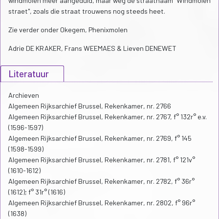
windmolen meer aangeduid, maar weg de straatnaam "Windmolen
straet", zoals die straat trouwens nog steeds heet.
Zie verder onder Okegem, Phenixmolen
Adrie DE KRAKER, Frans WEEMAES & Lieven DENEWET
Literatuur
Archieven
Algemeen Rijksarchief Brussel, Rekenkamer, nr. 2766
Algemeen Rijksarchief Brussel, Rekenkamer, nr. 2767, f° 132r° e.v.
(1596-1597)
Algemeen Rijksarchief Brussel, Rekenkamer, nr. 2769, f° 145
(1598-1599)
Algemeen Rijksarchief Brussel, Rekenkamer, nr. 2781, f° 121v°
(1610-1612)
Algemeen Rijksarchief Brussel, Rekenkamer, nr. 2782, f° 36r°
(1612); f° 31r° (1616)
Algemeen Rijksarchief Brussel, Rekenkamer, nr. 2802, f° 96r°
(1638)