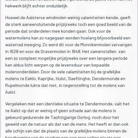
hekwerk blijft echter onduidelijk.
Hoewel de Aalsterse windmolen weinig calamiteiten kende, geeft
de sterk aaneensluitende prijzijreeks toch een goed beeld van de
periode dat onderdelen mee konden gaan. Ook voor de
watermolens kan zo nagegaan worden hoelang blijvoorbeeld een
waterrad meeging. Zo werd dit voor de Monnikenmolen vervangen
in 1628 en voor de Gravenmolen in 1648. Het samenstellen van
een zo compleet mogelijke prijzijreeks over een langere periode
kan aldus licht werpen op de levensduur van bepaalde
molenonderdelen. Door de vele calamiteiten bij de grafelijke
molens te Eeklo, Kaprijke, Hulst, Saeftinghe, Dendermonde en
Rupelmonde lukte dat niet, in tegenstelling tot de molens van
Aalst.
Vergeleken met een identieke situatie te Dendermonde, valt het
te Aalst op dat er weinig of geen schade aan de molens is
gebeurd gedurende de Tachtigjarige Oorlog, noch door het
geweld van de natuur als dat van de mens. Het heeft er dan ook
alle schijn van dat de plaats van de grafelijke molens binnen de
bescherming van de stadsmuren een zeer veilige plaats was.