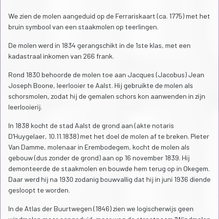
We zien de molen aangeduid op de Ferrariskaart (ca. 1775) met het
bruin symbool van een staakmolen op teerlingen.
De molen werd in 1834 gerangschikt in de 1ste klas, met een
kadastraal inkomen van 266 frank.
Rond 1830 behoorde de molen toe aan Jacques (Jacobus) Jean
Joseph Boone, leerlooier te Aalst. Hij gebruikte de molen als
schorsmolen, zodat hij de gemalen schors kon aanwenden in zijn
leerlooierij.
In 1838 kocht de stad Aalst de grond aan (akte notaris
D'Huygelaer, 10.11.1838) met het doel de molen af te breken. Pieter
Van Damme, molenaar in Erembodegem, kocht de molen als
gebouw (dus zonder de grond) aan op 16 november 1839. Hij
demonteerde de staakmolen en bouwde hem terug op in Okegem.
Daar werd hij na 1930 zodanig bouwvallig dat hij in juni 1936 diende
gesloopt te worden.
In de Atlas der Buurtwegen (1846) zien we logischerwijs geen