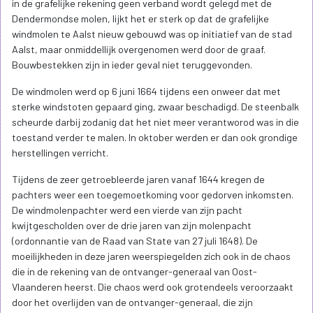
in de grafelijke rekening geen verband wordt gelegd met de
Dendermondse molen, lijkt het er sterk op dat de grafelijke
windmolen te Aalst nieuw gebouwd was op initiatief van de stad
Aalst, maar onmiddellijk overgenomen werd door de graaf.
Bouwbestekken zijn in ieder geval niet teruggevonden.
De windmolen werd op 6 juni 1664 tijdens een onweer dat met
sterke windstoten gepaard ging, zwaar beschadigd. De steenbalk
scheurde darbij zodanig dat het niet meer verantworod was in die
toestand verder te malen. In oktober werden er dan ook grondige
herstellingen verricht.
Tijdens de zeer getroebleerde jaren vanaf 1644 kregen de
pachters weer een toegemoetkoming voor gedorven inkomsten.
De windmolenpachter werd een vierde van zijn pacht
kwijtgescholden over de drie jaren van zijn molenpacht
(ordonnantie van de Raad van State van 27 juli 1648). De
moeilijkheden in deze jaren weerspiegelden zich ook in de chaos
die in de rekening van de ontvanger-generaal van Oost-
Vlaanderen heerst. Die chaos werd ook grotendeels veroorzaakt
door het overlijden van de ontvanger-generaal, die zijn