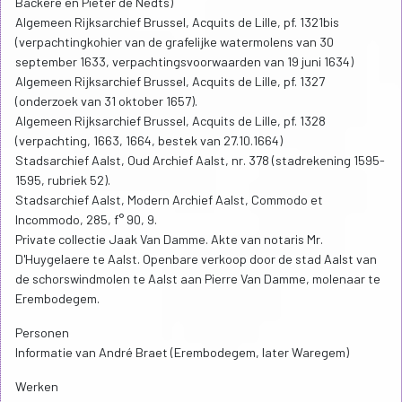
Backere en Pieter de Nedts)
Algemeen Rijksarchief Brussel, Acquits de Lille, pf. 1321bis
(verpachtingkohier van de grafelijke watermolens van 30
september 1633, verpachtingsvoorwaarden van 19 juni 1634)
Algemeen Rijksarchief Brussel, Acquits de Lille, pf. 1327
(onderzoek van 31 oktober 1657).
Algemeen Rijksarchief Brussel, Acquits de Lille, pf. 1328
(verpachting, 1663, 1664, bestek van 27.10.1664)
Stadsarchief Aalst, Oud Archief Aalst, nr. 378 (stadrekening 1595-
1595, rubriek 52).
Stadsarchief Aalst, Modern Archief Aalst, Commodo et
Incommodo, 285, f° 90, 9.
Private collectie Jaak Van Damme. Akte van notaris Mr.
D'Huygelaere te Aalst. Openbare verkoop door de stad Aalst van
de schorswindmolen te Aalst aan Pierre Van Damme, molenaar te
Erembodegem.
Personen
Informatie van André Braet (Erembodegem, later Waregem)
Werken