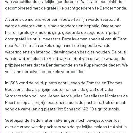
van verschillende grafelijke goederen te Aalst al in een plakbrief
gecombineerd met de grafelijke pachtgoederen te Dendermonde.
Alvorens de molens voor een nieuwe termijn werden verpacht,
werd de waarde van alle molenonderdelen bepaald. Omdat het
hier om grafelijke molens ging, gebeurde de zogeheten "prijzij"
door grafelijke prijzijmeesters. Deze kwamen speciaal vanuit Gent
naar Aalst om zich enkele dagen met de inspectie van de
watermolens en later ook de windmolen bezig te houden. De prijzij
van de watermolens te Aalst wijkt niet af van de wijze waarop de
prijzijmeesters dat te Dendermonde en te Rupelmonde deden. We
volstaan derhalve met enkele voorbeelden.
In 1595 vond de prijzij plaats door Lieven de Zomere en Thomas
Goossens, die als prijzijmeester namens de graaf optraden.
Verder traden ook nog Jehan Aerde (alias Castille) en Nicolaers de
Poortere op als prijzijmeesters namens de pachters. Ook ditmaal
vond de verrekening plaats "Int Schaeck": 42-10 s.gr. tournois.
Veel bijzonderheden laten rekeningen noch bewijsstukken los
over de vraag wie de pachters van de grafelijke molens te Aalst in