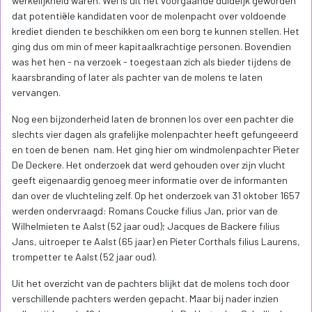
werkelijkheid waren. Wel is uit het voorgaande duideijk geworden
dat potentiële kandidaten voor de molenpacht over voldoende
krediet dienden te beschikken om een borg te kunnen stellen. Het
ging dus om min of meer kapitaalkrachtige personen. Bovendien
was het hen - na verzoek - toegestaan zich als bieder tijdens de
kaarsbranding of later als pachter van de molens te laten
vervangen.
Nog een bijzonderheid laten de bronnen los over een pachter die
slechts vier dagen als grafelijke molenpachter heeft gefungeeerd
en toen de benen nam. Het ging hier om windmolenpachter Pieter
De Deckere. Het onderzoek dat werd gehouden over zijn vlucht
geeft eigenaardig genoeg meer informatie over de informanten
dan over de vluchteling zelf. Op het onderzoek van 31 oktober 1657
werden ondervraagd: Romans Coucke filius Jan, prior van de
Wilhelmieten te Aalst (52 jaar oud); Jacques de Backere filius
Jans, uitroeper te Aalst (65 jaar) en Pieter Corthals filius Laurens,
trompetter te Aalst (52 jaar oud).
Uit het overzicht van de pachters blijkt dat de molens toch door
verschillende pachters werden gepacht. Maar bij nader inzien