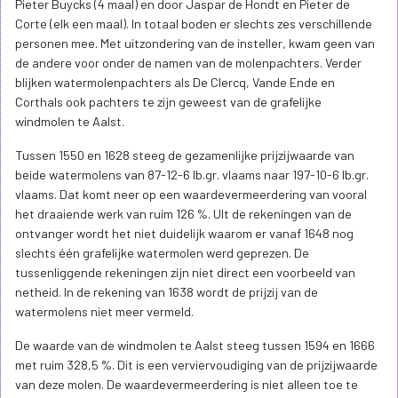
Pieter Buycks (4 maal) en door Jaspar de Hondt en Pieter de
Corte (elk een maal). In totaal boden er slechts zes verschillende
personen mee. Met uitzondering van de insteller, kwam geen van
de andere voor onder de namen van de molenpachters. Verder
blijken watermolenpachters als De Clercq, Vande Ende en
Corthals ook pachters te zijn geweest van de grafelijke
windmolen te Aalst.
Tussen 1550 en 1628 steeg de gezamenlijke prijzijwaarde van
beide watermolens van 87-12-6 lb.gr. vlaams naar 197-10-6 lb.gr.
vlaams. Dat komt neer op een waardevermeerdering van vooral
het draaiende werk van ruim 126 %. UIt de rekeningen van de
ontvanger wordt het niet duidelijk waarom er vanaf 1648 nog
slechts één grafelijke watermolen werd geprezen. De
tussenliggende rekeningen zijn niet direct een voorbeeld van
netheid. In de rekening van 1638 wordt de prijzij van de
watermolens niet meer vermeld.
De waarde van de windmolen te Aalst steeg tussen 1594 en 1666
met ruim 328,5 %. Dit is een verviervoudiging van de prijzijwaarde
van deze molen. De waardevermeerdering is niet alleen toe te