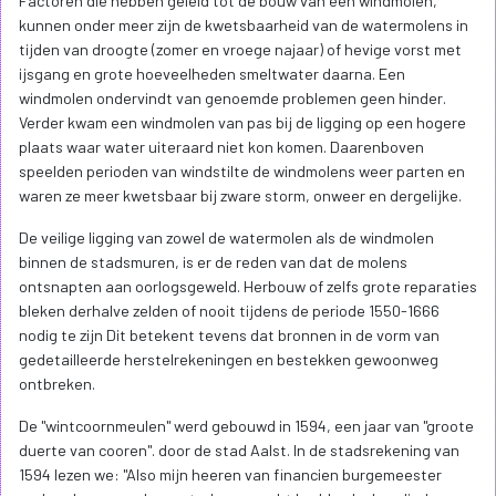
Factoren die hebben geleid tot de bouw van een windmolen,
kunnen onder meer zijn de kwetsbaarheid van de watermolens in
tijden van droogte (zomer en vroege najaar) of hevige vorst met
ijsgang en grote hoeveelheden smeltwater daarna. Een
windmolen ondervindt van genoemde problemen geen hinder.
Verder kwam een windmolen van pas bij de ligging op een hogere
plaats waar water uiteraard niet kon komen. Daarenboven
speelden perioden van windstilte de windmolens weer parten en
waren ze meer kwetsbaar bij zware storm, onweer en dergelijke.
De veilige ligging van zowel de watermolen als de windmolen
binnen de stadsmuren, is er de reden van dat de molens
ontsnapten aan oorlogsgeweld. Herbouw of zelfs grote reparaties
bleken derhalve zelden of nooit tijdens de periode 1550-1666
nodig te zijn Dit betekent tevens dat bronnen in de vorm van
gedetailleerde herstelrekeningen en bestekken gewoonweg
ontbreken.
De "wintcoornmeulen" werd gebouwd in 1594, een jaar van "groote
duerte van cooren". door de stad Aalst. In de stadsrekening van
1594 lezen we: "Also mijn heeren van financien burgemeester