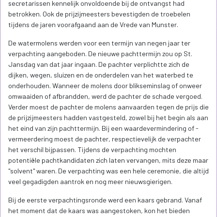
secretarissen kennelijk onvoldoende bij de ontvangst had
betrokken. Ook de prijzijmeesters bevestigden de troebelen
tijdens de jaren voorafgaand aan de Vrede van Munster.
De watermolens werden voor een termijn van negen jaar ter
verpachting aangeboden. De nieuwe pachttermijn zou op St.
Jansdag van dat jaar ingaan. De pachter verplichtte zich de
dijken, wegen, sluizen en de onderdelen van het waterbed te
onderhouden. Wanneer de molens door blikseminslag of onweer
omwaaiden of afbrandden, werd de pachter de schade vergoed.
Verder moest de pachter de molens aanvaarden tegen de prijs die
de prijzijmeesters hadden vastgesteld, zowel bij het begin als aan
het eind van zijn pachttermijn. Bij een waardevermindering of -
vermeerdering moest de pachter, respectievelijk de verpachter
het verschil bijpassen. Tijdens de verpachting mochten
potentiële pachtkandidaten zich laten vervangen, mits deze maar
"solvent" waren. De verpachting was een hele ceremonie, die altijd
veel gegadigden aantrok en nog meer nieuwsgierigen.
Bij de eerste verpachtingsronde werd een kaars gebrand. Vanaf
het moment dat de kaars was aangestoken, kon het bieden