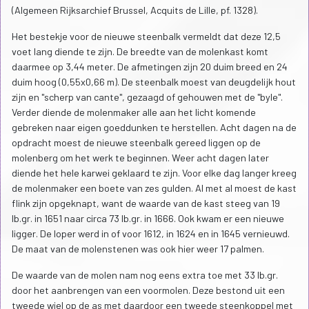
(Algemeen Rijksarchief Brussel, Acquits de Lille, pf. 1328).
Het bestekje voor de nieuwe steenbalk vermeldt dat deze 12,5
voet lang diende te zijn. De breedte van de molenkast komt
daarmee op 3,44 meter. De afmetingen zijn 20 duim breed en 24
duim hoog (0,55x0,66 m). De steenbalk moest van deugdelijk hout
zijn en "scherp van cante", gezaagd of gehouwen met de "byle".
Verder diende de molenmaker alle aan het licht komende
gebreken naar eigen goeddunken te herstellen. Acht dagen na de
opdracht moest de nieuwe steenbalk gereed liggen op de
molenberg om het werk te beginnen. Weer acht dagen later
diende het hele karwei geklaard te zijn. Voor elke dag langer kreeg
de molenmaker een boete van zes gulden. Al met al moest de kast
flink zijn opgeknapt, want de waarde van de kast steeg van 19
lb.gr. in 1651 naar circa 73 lb.gr. in 1666. Ook kwam er een nieuwe
ligger. De loper werd in of voor 1612, in 1624 en in 1645 vernieuwd.
De maat van de molenstenen was ook hier weer 17 palmen.
De waarde van de molen nam nog eens extra toe met 33 lb.gr.
door het aanbrengen van een voormolen. Deze bestond uit een
tweede wiel op de as met daardoor een tweede steenkoppel met