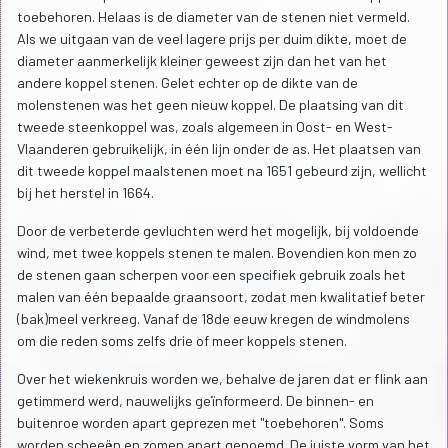
toebehoren. Helaas is de diameter van de stenen niet vermeld.
Als we uitgaan van de veel lagere prijs per duim dikte, moet de
diameter aanmerkelijk kleiner geweest zijn dan het van het
andere koppel stenen. Gelet echter op de dikte van de
molenstenen was het geen nieuw koppel. De plaatsing van dit
tweede steenkoppel was, zoals algemeen in Oost- en West-
Vlaanderen gebruikelijk, in één lijn onder de as. Het plaatsen van
dit tweede koppel maalstenen moet na 1651 gebeurd zijn, wellicht
bij het herstel in 1664.
Door de verbeterde gevluchten werd het mogelijk, bij voldoende
wind, met twee koppels stenen te malen. Bovendien kon men zo
de stenen gaan scherpen voor een specifiek gebruik zoals het
malen van één bepaalde graansoort, zodat men kwalitatief beter
(bak)meel verkreeg. Vanaf de 18de eeuw kregen de windmolens
om die reden soms zelfs drie of meer koppels stenen.
Over het wiekenkruis worden we, behalve de jaren dat er flink aan
getimmerd werd, nauwelijks geïnformeerd. De binnen- en
buitenroe worden apart geprezen met "toebehoren". Soms
worden scheeën en zomen apart genoemd. De juiste vorm van het