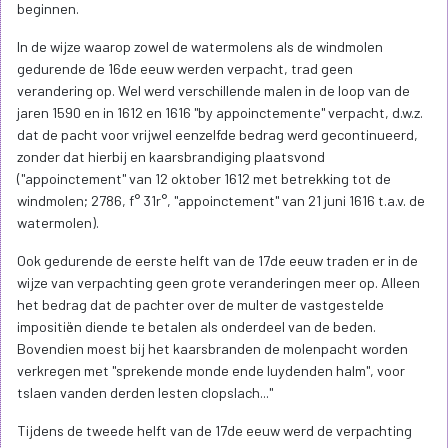
beginnen.
In de wijze waarop zowel de watermolens als de windmolen
gedurende de 16de eeuw werden verpacht, trad geen
verandering op. Wel werd verschillende malen in de loop van de
jaren 1590 en in 1612 en 1616 "by appoinctemente" verpacht, d.w.z.
dat de pacht voor vrijwel eenzelfde bedrag werd gecontinueerd,
zonder dat hierbij en kaarsbrandiging plaatsvond
("appoinctement" van 12 oktober 1612 met betrekking tot de
windmolen; 2786, f° 31r°, "appoinctement" van 21 juni 1616 t.a.v. de
watermolen).
Ook gedurende de eerste helft van de 17de eeuw traden er in de
wijze van verpachting geen grote veranderingen meer op. Alleen
het bedrag dat de pachter over de multer de vastgestelde
impositiën diende te betalen als onderdeel van de beden.
Bovendien moest bij het kaarsbranden de molenpacht worden
verkregen met "sprekende monde ende luydenden halm", voor
tslaen vanden derden lesten clopslach..."
Tijdens de tweede helft van de 17de eeuw werd de verpachting