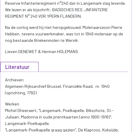
Reserve Infanterieregiment n°240 dat in Langemark slag leverde.
We lezen er als bijschrift: BADISCHES RES. JNFANTERIE
REGIMENT N° 240 VOR YPERN FLANDERN.
Na de oorlog werd hij niet heropgebouwd. Molenaarszoon Pierre
Hebben, tevens vuurwerkmaker, was tot in 1946 molenaar op de
nog bestaande Briekenmolen te Wervik.
Lieven DENEWET & Herman HOLEMANS
Literatuur
Archieven
Algemeen Rijksarchief Brussel, Financiële Raad, nr. 1940
(oprichting, 1792)
Werken
Michel Gheeraert, "Langemark, Poelkapelle, Bikschote, St.-
Juliaan, Madonna in oude prentkaarten (anno 1900-1916)",
Langemark-Poelkapelle.
"Langemark-Poelkapelle graag gezien", De Klaproos, Koksijde,