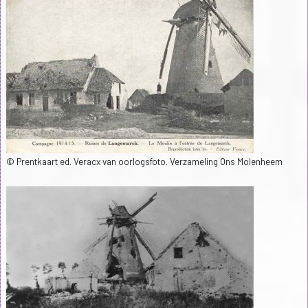
© Prentkaart ed. Veracx van oorlogsfoto. Verzameling Ons Molenheem