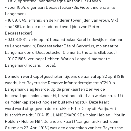
- 1792, oprichting: Vanderhaeghe Antoon uit Staden
- voor 1834, eigenaar: Decaestecker-Six Pieter, molenaar te
Langemark
- 16.09.1849, erfenis: en de kinderen (overlijden van vrouw Six)
- na 1867, erfenis: de kinderen (overlijden van Pieter
Decaestecker)
- 03.08.1881, verkoop: a) Decaestecker Karel Lodewijk, molenaar
te Langemark, b) Decaestecker Désiré Servatius, molenaar te
Langemark en c) Decaestecker Clementia (notaris Elleboudt)
- 01.07.1896, verkoop: Hebben-Warlop Leopold, metser te
Langemark (notaris Titeca).
De molen werd kapotgeschoten tijdens de aanval op 22 april 1915
waarbij het Bayerische Reserve Infanterieregiment n°240 in
Langemark slag leverde. Op de prenkaarten zien we de
beschadigde molen, maar hij bezat nog altijd zijn wiekenkruis. Uit
de molenkap steekt nog een buitenvangstuk. Deze kaart
werd werd uitgegeven door drukker E. Le Deloy uit Parijs. Het
bijschrift meldt: "1914-15... LANGEMARCK De Molen Heblen - Moulin
Heblen - Heblen Mill". De andere kaart ("Langemarck nach dem
Sturm am 22. April 1915") was een aandenken van het Bayerische