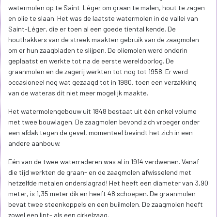
watermolen op te Saint-Léger om graan te malen, hout te zagen
en olie te slaan. Het was de laatste watermolen in de vallei van
Saint-Léger, die er toen al een goede tiental kende. De
houthakkers van de streek maakten gebruik van de zaagmolen
om er hun zaagbladen te slijpen. De oliemolen werd onderin
geplaatst en werkte tot na de eerste wereldoorlog. De
graanmolen en de zagerij werkten tot nog tot 1958. Er werd
occasioneel nog wat gezaagd tot in 1980, toen een verzakking
van de wateras dit niet meer mogelijk maakte.
Het watermolengebouw uit 1848 bestaat uit één enkel volume
met twee bouwlagen. De zaagmolen bevond zich vroeger onder
een afdak tegen de gevel, momenteel bevindt het zich in een
andere aanbouw.
Eén van de twee waterraderen was al in 1914 verdwenen. Vanaf
die tijd werkten de graan- en de zaagmolen afwisselend met
hetzelfde metalen onderslagrad! Het heeft een diameter van 3,90
meter, is 1,35 meter dik en heeft 48 schoepen. De graanmolen
bevat twee steenkoppels en een builmolen. De zaagmolen heeft
zowel een lint- als een cirkelzaag.