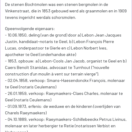
De stenen Bochtmolen was een stenen bergmolen in de
Vinkenstraat, die in 1853 gebouwd werd als graanmolen en in 1909
tevens ingericht werdals schorsmolen.
Opeenvolgende eigenaars:
- 10.06.1850, deling (van de grond) door a) Lebon Jean Jacques
Justin, kandidaat-notaris te Geel, b) Lebon François Pierre
Lucas, onderpastoor te Gierle en c) Lebon Norbert Ives,
apotheker te Geel (onderhandse akte)
- 1853, opbouw: a) Lebon-Cools Jan Jacob, organist te Geel en b)
Caers Benoît Stanislas, advocaat te Turnhout ("nouvelle
construction d'un moulin à vent sur terrain vierge").
- 02.04.1858, verkoop: Smans-Haesendonckx François, molenaar
te Geel (notaris Ceulemans)
- 26.01.1859, verkoop: Raeymaekers-Claes Charles, molenaar te
Geel (notaris Ceulemans)
- 01.09.1873, erfenis: de weduwe en de kinderen (overlijden van
Charels Raeymaekers)
- 04.10.1889, verkoop: Raeymaekers-Schillebeeckx Petrus Livinus,
molenaar en later herbergier te Retie (notarissen Verbist en