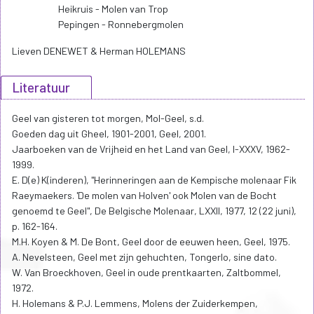
Heikruis - Molen van Trop
Pepingen - Ronnebergmolen
Lieven DENEWET & Herman HOLEMANS
Literatuur
Geel van gisteren tot morgen, Mol-Geel, s.d.
Goeden dag uit Gheel, 1901-2001, Geel, 2001.
Jaarboeken van de Vrijheid en het Land van Geel, I-XXXV, 1962-
1999.
E. D(e) K(inderen), "Herinneringen aan de Kempische molenaar Fik
Raeymaekers. 'De molen van Holven' ook Molen van de Bocht
genoemd te Geel", De Belgische Molenaar, LXXII, 1977, 12 (22 juni),
p. 162-164.
M.H. Koyen & M. De Bont, Geel door de eeuwen heen, Geel, 1975.
A. Nevelsteen, Geel met zijn gehuchten, Tongerlo, sine dato.
W. Van Broeckhoven, Geel in oude prentkaarten, Zaltbommel,
1972.
H. Holemans & P.J. Lemmens, Molens der Zuiderkempen,