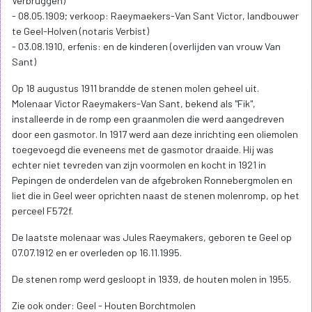
Verbruggen)
- 08.05.1909; verkoop: Raeymaekers-Van Sant Victor, landbouwer
te Geel-Holven (notaris Verbist)
- 03.08.1910, erfenis: en de kinderen (overlijden van vrouw Van
Sant)
Op 18 augustus 1911 brandde de stenen molen geheel uit.
Molenaar Victor Raeymakers-Van Sant, bekend als "Fik",
installeerde in de romp een graanmolen die werd aangedreven
door een gasmotor. In 1917 werd aan deze inrichting een oliemolen
toegevoegd die eveneens met de gasmotor draaide. Hij was
echter niet tevreden van zijn voormolen en kocht in 1921 in
Pepingen de onderdelen van de afgebroken Ronnebergmolen en
liet die in Geel weer oprichten naast de stenen molenromp, op het
perceel F572f.
De laatste molenaar was Jules Raeymakers, geboren te Geel op
07.07.1912 en er overleden op 16.11.1995.
De stenen romp werd gesloopt in 1939, de houten molen in 1955.
Zie ook onder: Geel - Houten Borchtmolen