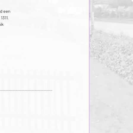
nd een
1311.
ik