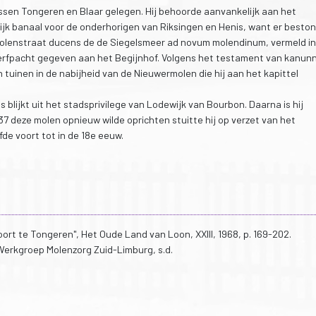
sen Tongeren en Blaar gelegen. Hij behoorde aanvankelijk aan het
ijk banaal voor de onderhorigen van Riksingen en Henis, want er besto
Molenstraat ducens de de Siegelsmeer ad novum molendinum, vermeld in 
 erfpacht gegeven aan het Begijnhof. Volgens het testament van kanunn
 tuinen in de nabijheid van de Nieuwermolen die hij aan het kapittel
 blijkt uit het stadsprivilege van Lodewijk van Bourbon. Daarna is hij
 deze molen opnieuw wilde oprichten stuitte hij op verzet van het
e voort tot in de 18e eeuw.
oort te Tongeren", Het Oude Land van Loon, XXIII, 1968, p. 169-202.
erkgroep Molenzorg Zuid-Limburg, s.d.