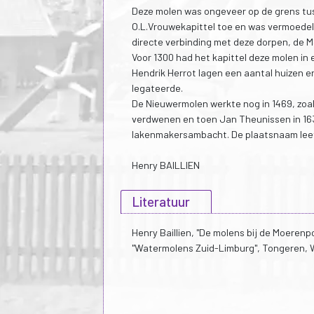
Deze molen was ongeveer op de grens tus
O.L.Vrouwekapittel toe en was vermoedel
directe verbinding met deze dorpen, de 
Voor 1300 had het kapittel deze molen in
Hendrik Herrot lagen een aantal huizen en
legateerde.
De Nieuwermolen werkte nog in 1469, zoals
verdwenen en toen Jan Theunissen in 1637
lakenmakersambacht. De plaatsnaam leefd
Henry BAILLIEN
Literatuur
Henry Baillien, "De molens bij de Moerenp
"Watermolens Zuid-Limburg", Tongeren, W