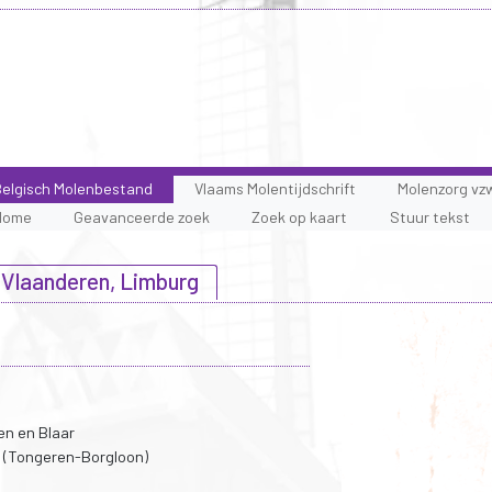
elgisch Molenbestand
Vlaams Molentijdschrift
Molenzorg vz
Home
Geavanceerde zoek
Zoek op kaart
Stuur tekst
 Vlaanderen, Limburg
en en Blaar
 (Tongeren-Borgloon)