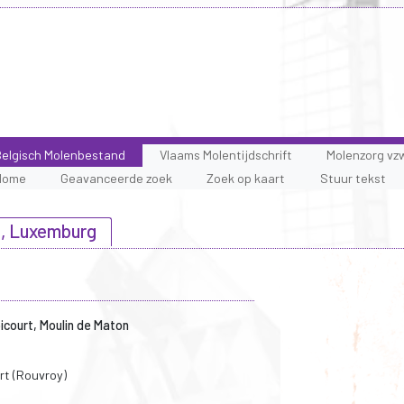
elgisch Molenbestand
Vlaams Molentijdschrift
Molenzorg vz
Home
Geavanceerde zoek
Zoek op kaart
Stuur tekst
ë, Luxemburg
icourt, Moulin de Maton
t (Rouvroy)