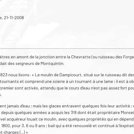
e, 21-11-2008
tres en amont de la jonction entre la Chevratte (ou ruisseau des Forges
ndait des seigneurs de Montquintin.
23 nous lisons: « Le moulin de Dampicourt, situé sur le ruisseau dit de
x tournants et comprend une scierie à un tournant à une lame ; il est à o
premier sont activés, attendu que le cours d'eau n'est pas assez fort pou
.
 jamais d'eau ; mais les glaces entravent quelques fois leur activité ; 
depuis quelques années a acquis les 7/8 dont était propriétaire Monse
vel acquéreur louait ce moulin, avec quelques propriétés qui en dépend
800, pour 3, 6 ou 9 ans ; bail qui a été renouvelé et continué à l'expirat
charges (...) »