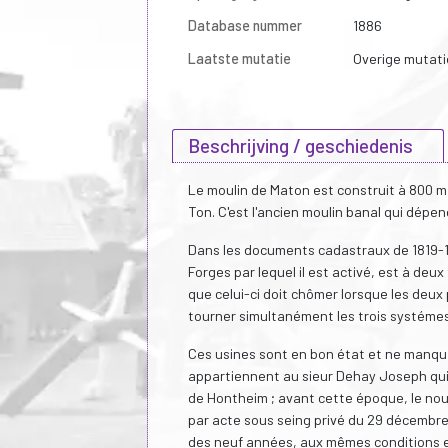
Database nummer
1886
Laatste mutatie
Overige mutati
Beschrijving / geschiedenis
Le moulin de Maton est construit à 800 mé
Ton. C'est l'ancien moulin banal qui dépe
Dans les documents cadastraux de 1819-18
Forges par lequel il est activé, est à deu
que celui-ci doit chômer lorsque les deux 
tourner simultanément les trois systémes
Ces usines sont en bon état et ne manquent
appartiennent au sieur Dehay Joseph qui 
de Hontheim ; avant cette époque, le nou
par acte sous seing privé du 29 décembre 1
des neuf années, aux mêmes conditions et 