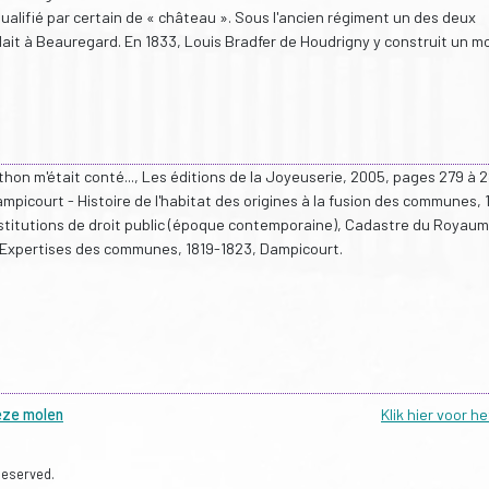
alifié par certain de « château ». Sous l'ancien régiment un des deux
idait à Beauregard. En 1833, Louis Bradfer de Houdrigny y construit un mo
on m'était conté..., Les éditions de la Joyeuserie, 2005, pages 279 à 2
icourt - Histoire de l'habitat des origines à la fusion des communes, 1
 Institutions de droit public (époque contemporaine), Cadastre du Royau
xpertises des communes, 1819-1823, Dampicourt.
eze molen
Klik hier voor h
Reserved.