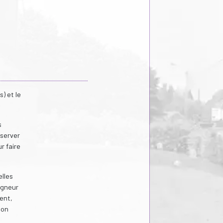
) et le
s
bserver
r faire
elles
igneur
ent,
ion