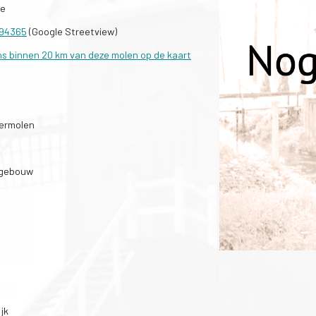
te
494365
(Google Streetview)
ns binnen 20 km van deze molen op de kaart
ermolen
 gebouw
jk