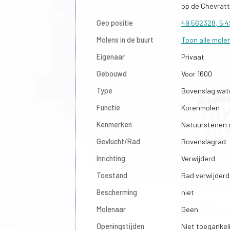
op de Chevrat
Geo positie
49.562328, 5.
Molens in de buurt
Toon alle mole
Eigenaar
Privaat
Gebouwd
Voor 1600
Type
Bovenslag wat
Functie
Korenmolen
Kenmerken
Natuurstenen
Gevlucht/Rad
Bovenslagrad
Inrichting
Verwijderd
Toestand
Rad verwijderd
Bescherming
niet
Molenaar
Geen
Openingstijden
Niet toegankeli