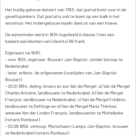
Het huidig gebouw dateert van 1783: dat jaartal komt voor in de
geveltopankers. Dat jaartal is ook te lezen op een balk in het
woonhuis. Het molengebouw maakt deel uit van een hoeve.
De watermolen werd in 1834 ingedeeld in klasse 1 met een
kadastraal inkomen van (slechts) 96 frank.
Eigenaars na 1830:
- voor 1834, eigenaar: Bousart Jan-Baptist, zonder beroep te
Nederbrakel
- later, erfenis: de erfgenamen (overlijden van Jan-Baptist
Bousart)
- 20.01.1854, deling: broers en zus Van de Mergel: a) Van de Mergel
Charles Antoine, landbouwer te Nederbrakel, b) Van de Mergel
François, landbouwer te Nederbrakel, c) Van de Mergel Frédéric,
landbouwer te Deftinge en d) Van de Mergel Marie Thérèse,
weduwe Van der Linden François, landbouwster te Michelbeke
(notaris Rombaut)
- 02.08.1856, verkoop: Menschaert-Lampo Jan-Baptist, brouwer
te Nederbrakel (notaris Rombaut)