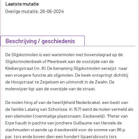
Laatste mutatie
Overige mutatie, 26-06-2024
Beschrijving / geschiedenis
De Slijpkotmolen is een watermolen met bovenslagrad op de
Slijpkotmolenbeek of Meerbeek aan de oostzijde van de
Kleibergstraat (nr. 8). De benaming Slijpkotmolen verwijst naar
een vroegere functie als slijpmolen. De beek ontspringt dichtbij
de Hoogstraat te Zegelsem en uitmondt in de Zwalm. De
molenvijver ligt aan de overzijde van de straat.
De molen hing af van de heerlijkheid Nederbrakel, een bezit van
de familie Lalaing van Schorisse. In 1571 werd de molen vermeld als
een oliemolen (toenmalige plaatsnaam: Eeckeveld): "Pieter van
Erpe haudt in pachte van jonchere Guillaume van Hersele de
slachmuelen staende up d eeckeveld voor de somme van 96 p.
par. tsrs ende boven dien een hondert lijsaetsbroots tsrs