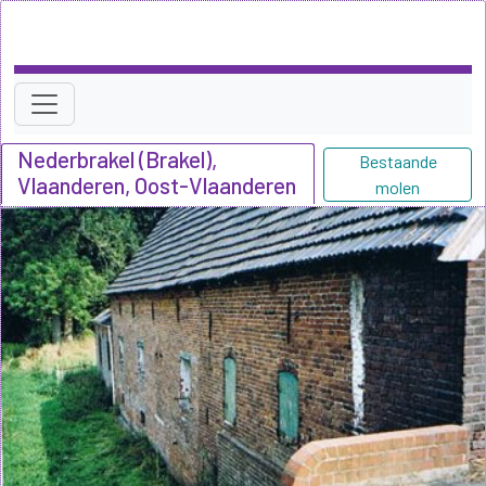
Nederbrakel (Brakel),
Bestaande
Vlaanderen, Oost-Vlaanderen
molen