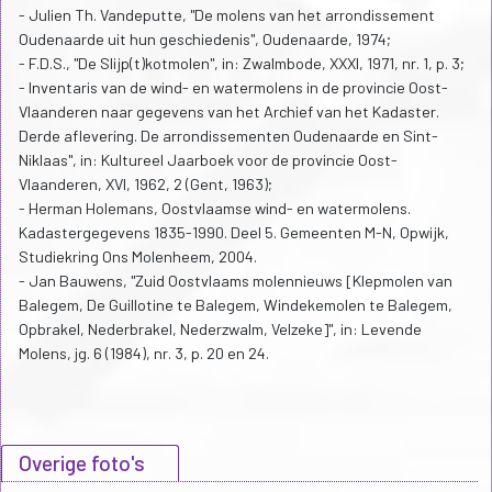
- Julien Th. Vandeputte, "De molens van het arrondissement
Oudenaarde uit hun geschiedenis", Oudenaarde, 1974;
- F.D.S., "De Slijp(t)kotmolen", in: Zwalmbode, XXXI, 1971, nr. 1, p. 3;
- Inventaris van de wind- en watermolens in de provincie Oost-
Vlaanderen naar gegevens van het Archief van het Kadaster.
Derde aflevering. De arrondissementen Oudenaarde en Sint-
Niklaas", in: Kultureel Jaarboek voor de provincie Oost-
Vlaanderen, XVI, 1962, 2 (Gent, 1963);
- Herman Holemans, Oostvlaamse wind- en watermolens.
Kadastergegevens 1835-1990. Deel 5. Gemeenten M-N, Opwijk,
Studiekring Ons Molenheem, 2004.
- Jan Bauwens, "Zuid Oostvlaams molennieuws [Klepmolen van
Balegem, De Guillotine te Balegem, Windekemolen te Balegem,
Opbrakel, Nederbrakel, Nederzwalm, Velzeke]", in: Levende
Molens, jg. 6 (1984), nr. 3, p. 20 en 24.
Overige foto's