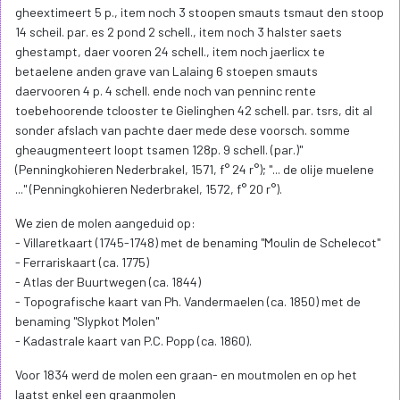
gheextimeert 5 p., item noch 3 stoopen smauts tsmaut den stoop
14 scheil. par. es 2 pond 2 schell., item noch 3 halster saets
ghestampt, daer vooren 24 schell., item noch jaerlicx te
betaelene anden grave van Lalaing 6 stoepen smauts
daervooren 4 p. 4 schell. ende noch van penninc rente
toebehoorende tclooster te Gielinghen 42 schell. par. tsrs, dit al
sonder afslach van pachte daer mede dese voorsch. somme
gheaugmenteert loopt tsamen 128p. 9 schell. (par.)"
(Penningkohieren Nederbrakel, 1571, f° 24 r°); "... de olije muelene
..." (Penningkohieren Nederbrakel, 1572, f° 20 r°).
We zien de molen aangeduid op:
- Villaretkaart (1745-1748) met de benaming "Moulin de Schelecot"
- Ferrariskaart (ca. 1775)
- Atlas der Buurtwegen (ca. 1844)
- Topografische kaart van Ph. Vandermaelen (ca. 1850) met de
benaming "Slypkot Molen"
- Kadastrale kaart van P.C. Popp (ca. 1860).
Voor 1834 werd de molen een graan- en moutmolen en op het
laatst enkel een graanmolen