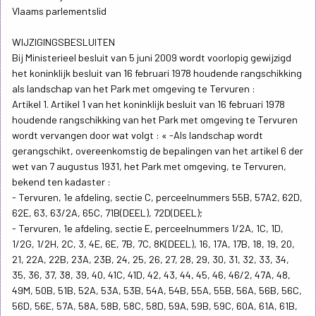
Vlaams parlementslid
WIJZIGINGSBESLUITEN
Bij Ministerieel besluit van 5 juni 2009 wordt voorlopig gewijzigd
het koninklijk besluit van 16 februari 1978 houdende rangschikking
als landschap van het Park met omgeving te Tervuren :
Artikel 1. Artikel 1 van het koninklijk besluit van 16 februari 1978
houdende rangschikking van het Park met omgeving te Tervuren
wordt vervangen door wat volgt : « -Als landschap wordt
gerangschikt, overeenkomstig de bepalingen van het artikel 6 der
wet van 7 augustus 1931, het Park met omgeving, te Tervuren,
bekend ten kadaster :
- Tervuren, 1e afdeling, sectie C, perceelnummers 55B, 57A2, 62D,
62E, 63, 63/2A, 65C, 71B(DEEL), 72D(DEEL);
- Tervuren, 1e afdeling, sectie E, perceelnummers 1/2A, 1C, 1D,
1/2G, 1/2H, 2C, 3, 4E, 6E, 7B, 7C, 8K(DEEL), 16, 17A, 17B, 18, 19, 20,
21, 22A, 22B, 23A, 23B, 24, 25, 26, 27, 28, 29, 30, 31, 32, 33, 34,
35, 36, 37, 38, 39, 40, 41C, 41D, 42, 43, 44, 45, 46, 46/2, 47A, 48,
49M, 50B, 51B, 52A, 53A, 53B, 54A, 54B, 55A, 55B, 56A, 56B, 56C,
56D, 56E, 57A, 58A, 58B, 58C, 58D, 59A, 59B, 59C, 60A, 61A, 61B,