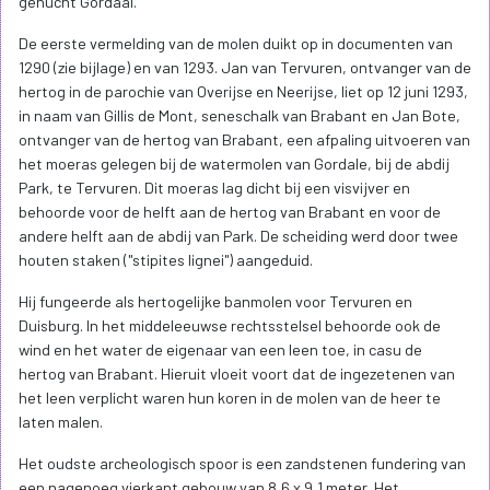
gehucht Gordaal.
De eerste vermelding van de molen duikt op in documenten van
1290 (zie bijlage) en van 1293. Jan van Tervuren, ontvanger van de
hertog in de parochie van Overijse en Neerijse, liet op 12 juni 1293,
in naam van Gillis de Mont, seneschalk van Brabant en Jan Bote,
ontvanger van de hertog van Brabant, een afpaling uitvoeren van
het moeras gelegen bij de watermolen van Gordale, bij de abdij
Park, te Tervuren. Dit moeras lag dicht bij een visvijver en
behoorde voor de helft aan de hertog van Brabant en voor de
andere helft aan de abdij van Park. De scheiding werd door twee
houten staken ("stipites lignei") aangeduid.
Hij fungeerde als hertogelijke banmolen voor Tervuren en
Duisburg. In het middeleeuwse rechtsstelsel behoorde ook de
wind en het water de eigenaar van een leen toe, in casu de
hertog van Brabant. Hieruit vloeit voort dat de ingezetenen van
het leen verplicht waren hun koren in de molen van de heer te
laten malen.
Het oudste archeologisch spoor is een zandstenen fundering van
een nagenoeg vierkant gebouw van 8,6 x 9,1 meter. Het