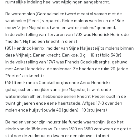
ruimtelijke indeling heel wat wijzigingen aangebracht.
De watermolen (Gordaalmolen) werd meestal samen met de
windmolen (Meert) verpacht. Beide molens werden in de 18de
eeuw "Zijne Majesteits (wind en water)molens" genoemd,
In de volkstelling van Tervuren van 1702 was Hendrick Herinx de
"molder". Hij had een knecht in dienst.
(95) Hendrick Herinx, molder van Sijne Ma(jesteij)ts molens binnen
dese Vrijheijt. Eenen knecht. Een koe. 9 gl - 16 st (folio 349r)
In de volkstelling van 1747 was Francis Coeckelberghs, gehuwd
met Anna Hendrickx, de molenaar. Ze hadden de ruim 20-jarige
"Peeter" als knecht:
(49) Item Francis Coeckelberghs ende Anna Hendrickx
gehuijsschen, muijlder van sijne Majesteijts wint ende
watermolen alhier, hebbende eenen knecht Peeter oudt in de
twintigh jaeren ende eene haertstede. Affges 17-0 over den
molen ende huijsvr(ouw)e 40 (gulden) - 10 (stuijvers).
De molen verloor zijn industriële functie waarschijnlijk op het
einde van de 18de eeuw. Tussen 1810 en 1860 verdween de grote
stal aan de zuidmuur en kwam er een nieuwe stal met