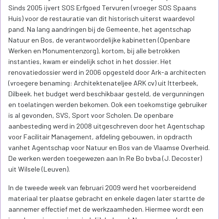
Sinds 2005 ijvert SOS Erfgoed Tervuren (vroeger SOS Spaans
Huis) voor de restauratie van dit historisch uiterst waardevol
pand. Na lang aandringen bij de Gemeente, het agentschap
Natuur en Bos, de verantwoordelijke kabinetten (Openbare
Werken en Monumentenzorg), kortom, bij alle betrokken
instanties, kwam er eindelijk schot in het dossier. Het
renovatiedossier werd in 2006 opgesteld door Ark-a architecten
(vroegere benaming: Architektenateljee ARK cv) uit Itterbeek,
Dilbeek. het budget werd beschikbaar gesteld, de vergunningen
en toelatingen werden bekomen. Ook een toekomstige gebruiker
is al gevonden, SVS, Sport voor Scholen. De openbare
aanbesteding werd in 2008 uitgeschreven door het Agentschap
voor Facilitair Management, afdeling gebouwen, in opdracth
vanhet Agentschap voor Natuur en Bos van de Vlaamse Overheid.
De werken werden toegewezen aan In Re Bo bvba (J. Decoster)
uit Wilsele (Leuven).
In de tweede week van februari 2009 werd het voorbereidend
materiaal ter plaatse gebracht en enkele dagen later startte de
aannemer effectief met de werkzaamheden. Hiermee wordt een