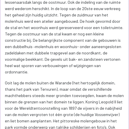
lessenaarsdak langs de oostmuur. Ook de indeling van de ruimte
werd wederom herschikt. In de loop van de 20ste eeuw verkreeg
het geheel zijn huidig uitzicht. Tegen de zuidmuur van het
molenhuis werd een atelier aangebouwd. De hoek gevormd door
de stal en het woonhuis werd gereserveerd voor een toiletruimte.
Tegen de oostmuur van de stal kwam er nog een kleine
constructie bij. De belangrijkste component van de gebouwen is
een dubbelhuis –molenhuis en woonhuis- onder aaneengesloten
zadeldaken met dubbele trapgevel aan de noordkant, de
voormalige beekkant. De gevels uit bak- en zandsteen vertonen
heel wat sporen van verbouwingen of wijzigingen van
ordonnantie.
Ooit lag de molen buiten de Warande (het hertogelijk domein,
thans het park van Tervuren), maar omdat de verschillende
machthebbers steeds meer gronden toevoegden, kwam de molen
binnen de grenzen van het domein te liggen. Koning Leopold II liet
voor de Wereldtentoonstelling van 1897 de vijvers in de nabijheid
van de molen vergroten tot één grote (de huidige Vossemvijver)
en liet bomen aanplanten. Het pittoreske molengebouw in het
park vormde onderwerp van talrijke schilderijen en foto’s. Ook