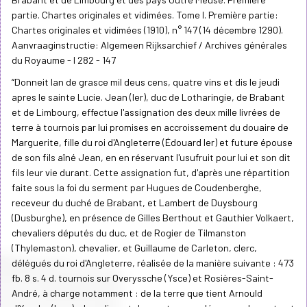
partie. Chartes originales et vidimées. Tome I. Première partie:
Chartes originales et vidimées (1910), n° 147 (14 décembre 1290).
Aanvraaginstructie: Algemeen Rijksarchief / Archives générales
du Royaume - I 282 - 147
“Donneit lan de grasce mil deus cens, quatre vins et dis le jeudi
apres le sainte Lucie. Jean (Ier), duc de Lotharingie, de Brabant
et de Limbourg, effectue l'assignation des deux mille livrées de
terre à tournois par lui promises en accroissement du douaire de
Marguerite, fille du roi d'Angleterre (Édouard Ier) et future épouse
de son fils aîné Jean, en en réservant l'usufruit pour lui et son dit
fils leur vie durant. Cette assignation fut, d'après une répartition
faite sous la foi du serment par Hugues de Coudenberghe,
receveur du duché de Brabant, et Lambert de Duysbourg
(Dusburghe), en présence de Gilles Berthout et Gauthier Volkaert,
chevaliers députés du duc, et de Rogier de Tilmanston
(Thylemaston), chevalier, et Guillaume de Carleton, clerc,
délégués du roi d'Angleterre, réalisée de la manière suivante : 473
fb. 8 s. 4 d. tournois sur Overyssche (Ysce) et Rosières-Saint-
André, à charge notamment : de la terre que tient Arnould