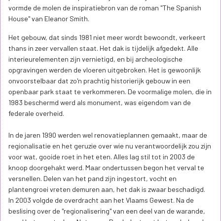
vormde de molen de inspiratiebron van de roman "The Spanish
House" van Eleanor Smith.
Het gebouw, dat sinds 1981 niet meer wordt bewoondt, verkeert
thans in zeer vervallen staat. Het dak is tijdelijk afgedekt. Alle
interieurelementen zijn vernietigd, en bij archeologische
opgravingen werden de vloeren uitgebroken. Het is gewoonlijk
onvoorstelbaar dat zo'n prachtig historierijk gebouw in een
openbaar park staat te verkommeren. De voormalige molen, die in
1983 beschermd werd als monument, was eigendom van de
federale overheid.
In de jaren 1990 werden wel renovatieplannen gemaakt, maar de
regionalisatie en het geruzie over wie nu verantwoordelijk zou zijn
voor wat, gooide roet in het eten. Alles lag stil tot in 2003 de
knoop doorgehakt werd. Maar ondertussen begon het verval te
versnellen. Delen van het pand zijn ingestort, vocht en
plantengroei vreten demuren aan, het dak is zwaar beschadigd.
In 2003 volgde de overdracht aan het Vlaams Gewest. Na de
beslising over de "regionalisering" van een deel van de warande,