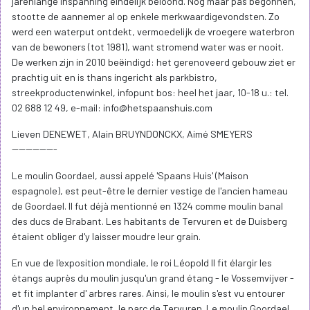
jarenlange inspanning eindelijk beloond. Nog maar pas begonnen,
stootte de aannemer al op enkele merkwaardigevondsten. Zo
werd een waterput ontdekt, vermoedelijk de vroegere waterbron
van de bewoners (tot 1981), want stromend water was er nooit.
De werken zijn in 2010 beëindigd: het gerenoveerd gebouw ziet er
prachtig uit en is thans ingericht als parkbistro,
streekproductenwinkel, infopunt bos: heel het jaar, 10-18 u.: tel.
02 688 12 49, e-mail: info@hetspaanshuis.com
Lieven DENEWET, Alain BRUYNDONCKX, Aimé SMEYERS
-------------
Le moulin Goordael, aussi appelé 'Spaans Huis' (Maison
espagnole), est peut-être le dernier vestige de l'ancien hameau
de Goordael. Il fut déjà mentionné en 1324 comme moulin banal
des ducs de Brabant. Les habitants de Tervuren et de Duisberg
étaient obliger d'y laisser moudre leur grain.
En vue de l'exposition mondiale, le roi Léopold II fit élargir les
étangs auprès du moulin jusqu'un grand étang - le Vossemvijver -
et fit implanter d' arbres rares. Ainsi, le moulin s'est vu entourer
d'un bel environnement, le parc de Tervuren. Le moulin Goordael