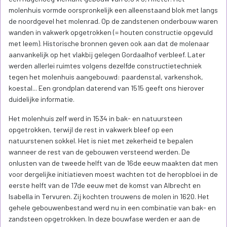
molenhuis vormde oorspronkelijk een alleenstaand blok met langs
de noordgevel het molenrad. Op de zandstenen onderbouw waren
wanden in vakwerk opgetrokken (= houten constructie opgevuld
met leem). Historische bronnen geven ook aan dat de molenaar
aanvankelijk op het vlakbij gelegen Gordaalhof verbleef. Later
werden allerlei ruimtes volgens dezelfde constructietechniek
tegen het molenhuis aangebouwd: paardenstal, varkenshok,
koestal... Een grondplan daterend van 1515 geeft ons hierover
duidelijke informatie.
Het molenhuis zelf werd in 1534 in bak- en natuursteen
opgetrokken, terwijl de rest in vakwerk bleef op een
natuurstenen sokkel. Het is niet met zekerheid te bepalen
wanneer de rest van de gebouwen versteend werden. De
onlusten van de tweede helft van de 16de eeuw maakten dat men
voor dergelijke initiatieven moest wachten tot de heropbloei in de
eerste helft van de 17de eeuw met de komst van Albrecht en
Isabella in Tervuren. Zij kochten trouwens de molen in 1620. Het
gehele gebouwenbestand werd nu in een combinatie van bak- en
zandsteen opgetrokken. In deze bouwfase werden er aan de