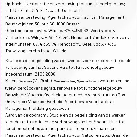
Opdracht: Restauratie en verbouwing tot functioneel gebouw;
cat. D, o/cat. D24, kl. 3, cat. 00 of 10 of 11
Plaats aanbesteding: Agentschap voor Facilitair Management,
Boudewijnlaan 30, bus 60, 1000 Brussel
Offertes: Inrebo bvba, Wilsele, €745.356,32; Verstraete &
Vanhecke nv, Wilrijk, €768.475,44; Monument Vandekerckhove nv,
Ingelmunster, €774.369,74; Renotec nv, Geel, €833.714,35
Toewijzing: Inrebo bvba, Wilsele
Studie en de begeleiding van de werken voor de restauratie en de
verbouwing van het Spaans Huis tot functioneel gebouw
Intekendatum: 21.09.2006
Molen:
(Vl.-Brab.),
,
- watermolen met
Tervuren
Gordaalmolen
Spaans Huis
(verwijderd) bovenslagrad, renovatie tot functioneel gebouw
Bouwheer: Vlaamse Overheid, Agentschap voor Natuur en Bos
Ontwerper: Vlaamse Overheid, Agentschap voor Facilitair
Management, afdeling gebouwen
Aard van de opdracht: Studie en de begeleiding van de werken
voor de restauratie en de verbouwing van het Spaans Huis tot
functioneel gebouw, in het park van Tervuren; 4 maanden
Plaats aanbesteding: Agentschap voor Natuur en Bos, Graaf de