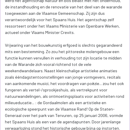
werd het agentschap Natuur en Bos belast met het onderhoud,
de instandhouding en de renovatie van het deel van de warande
toegewezen aan de Vlaamse Gemeenschap. Zij zijn dus
verantwoordelijk voor het Spaans Huis. Het agentschap zelf
ressorteert onder het Vlaams Ministerie van Openbare Werken,
actueel onder Vlaams Minister Crevits.
Vrijwaring van het bouwkunstig erfgoed is slechts gegarandeerd
mits een bestemming. Zo zou het pittoreske molengebouw een
functie kunnen vervullen in verhouding tot zijn locatie te midden
van de Warande zich vooral richtend tot de vele
weekendwandelaars. Naast kleinschalige artistieke animaties
zoals ééndagstentoonstellingen van jonge vormgevers, recitals
van aankomende musici, het voordragen van poëzie... zou het ook
fungeren als vertel-/sprookjeshuis, als vertrekpunt voor
natuurwandelingen, als ontmoetingsplaats voor activiteiten rond
milieueducatie... : de Gordaalmolen als een artistieke en
ecologische speerpunt van de Vlaamse Rand! Op de Staten-
Generaal over het park van Tervuren, op 25 januari 2006, vormde
het Spaans Huis als een van de agendapunten. Door jarenlange
verwaarlozing stond het historische gebouw bijna op instorten.