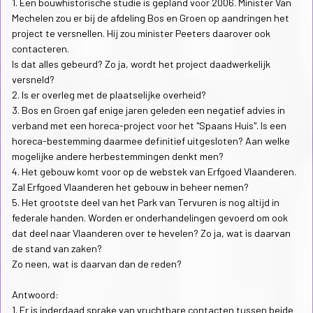
1. Een bouwhistorische studie is gepland voor 2006. Minister Van
Mechelen zou er bij de afdeling Bos en Groen op aandringen het
project te versnellen. Hij zou minister Peeters daarover ook
contacteren.
Is dat alles gebeurd? Zo ja, wordt het project daadwerkelijk
versneld?
2. Is er overleg met de plaatselijke overheid?
3. Bos en Groen gaf enige jaren geleden een negatief advies in
verband met een horeca-project voor het "Spaans Huis". Is een
horeca-bestemming daarmee definitief uitgesloten? Aan welke
mogelijke andere herbestemmingen denkt men?
4. Het gebouw komt voor op de webstek van Erfgoed Vlaanderen.
Zal Erfgoed Vlaanderen het gebouw in beheer nemen?
5. Het grootste deel van het Park van Tervuren is nog altijd in
federale handen. Worden er onderhandelingen gevoerd om ook
dat deel naar Vlaanderen over te hevelen? Zo ja, wat is daarvan
de stand van zaken?
Zo neen, wat is daarvan dan de reden?
Antwoord:
1. Er is inderdaad sprake van vruchtbare contacten tussen beide