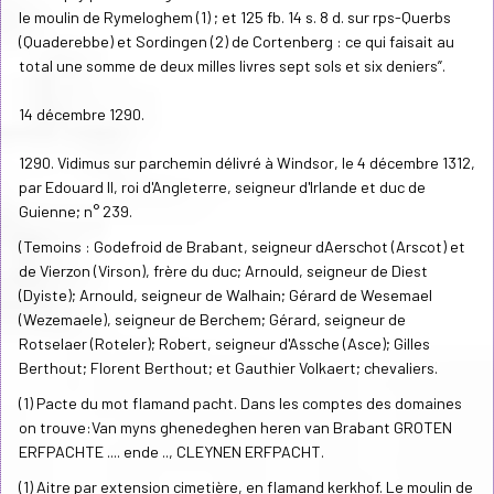
le moulin de Rymeloghem (1) ; et 125 fb. 14 s. 8 d. sur rps-Querbs
(Quaderebbe) et Sordingen (2) de Cortenberg : ce qui faisait au
total une somme de deux milles livres sept sols et six deniers”.
14 décembre 1290.
1290. Vidimus sur parchemin délivré à Windsor, le 4 décembre 1312,
par Edouard II, roi d'Angleterre, seigneur d'Irlande et duc de
Guienne; n° 239.
(Temoins : Godefroid de Brabant, seigneur dAerschot (Arscot) et
de Vierzon (Virson), frère du duc; Arnould, seigneur de Diest
(Dyiste); Arnould, seigneur de Walhain; Gérard de Wesemael
(Wezemaele), seigneur de Berchem; Gérard, seigneur de
Rotselaer (Roteler); Robert, seigneur d'Assche (Asce); Gilles
Berthout; Florent Berthout; et Gauthier Volkaert; chevaliers.
(1) Pacte du mot flamand pacht. Dans les comptes des domaines
on trouve:Van myns ghenedeghen heren van Brabant GROTEN
ERFPACHTE .... ende .., CLEYNEN ERFPACHT.
(1) Aitre par extension cimetière, en flamand kerkhof. Le moulin de