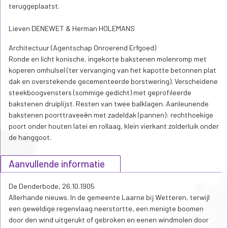
teruggeplaatst.
Lieven DENEWET & Herman HOLEMANS
Architectuur (Agentschap Onroerend Erfgoed)
Ronde en licht konische, ingekorte bakstenen molenromp met
koperen omhulsel (ter vervanging van het kapotte betonnen plat
dak en overstekende gecementeerde borstwering). Verscheidene
steekboogvensters (sommige gedicht) met geprofileerde
bakstenen druiplijst. Resten van twee balklagen. Aanleunende
bakstenen poorttraveeën met zadeldak (pannen): rechthoekige
poort onder houten latei en rollaag, klein vierkant zolderluik onder
de hanggoot.
Aanvullende informatie
De Denderbode, 26.10.1905
Allerhande nieuws. In de gemeente Laarne bij Wetteren, terwijl
een geweldige regenvlaag neerstortte, een menigte boomen
door den wind uitgerukt of gebroken en eenen windmolen door