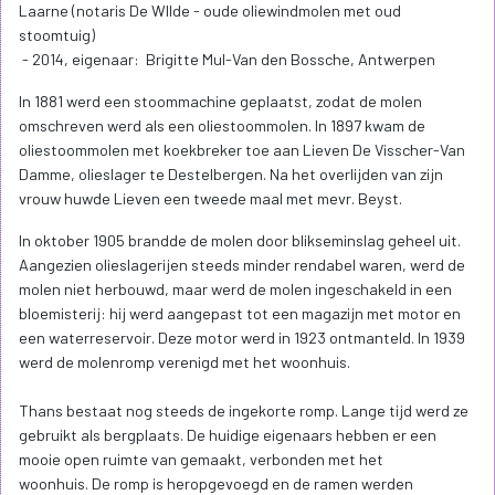
Laarne (notaris De WIlde - oude oliewindmolen met oud
stoomtuig)
- 2014, eigenaar: Brigitte Mul-Van den Bossche, Antwerpen
In 1881 werd een stoommachine geplaatst, zodat de molen
omschreven werd als een oliestoommolen. In 1897 kwam de
oliestoommolen met koekbreker toe aan Lieven De Visscher-Van
Damme, olieslager te Destelbergen. Na het overlijden van zijn
vrouw huwde Lieven een tweede maal met mevr. Beyst.
In oktober 1905 brandde de molen door blikseminslag geheel uit.
Aangezien olieslagerijen steeds minder rendabel waren, werd de
molen niet herbouwd, maar werd de molen ingeschakeld in een
bloemisterij: hij werd aangepast tot een magazijn met motor en
een waterreservoir. Deze motor werd in 1923 ontmanteld. In 1939
werd de molenromp verenigd met het woonhuis.
Thans bestaat nog steeds de ingekorte romp. Lange tijd werd ze
gebruikt als bergplaats. De huidige eigenaars hebben er een
mooie open ruimte van gemaakt, verbonden met het
woonhuis. De romp is heropgevoegd en de ramen werden