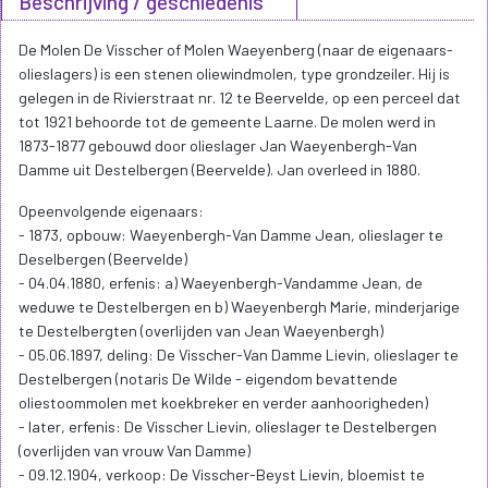
Beschrijving / geschiedenis
De Molen De Visscher of Molen Waeyenberg (naar de eigenaars-
olieslagers) is een stenen oliewindmolen, type grondzeiler. Hij is
gelegen in de Rivierstraat nr. 12 te Beervelde, op een perceel dat
tot 1921 behoorde tot de gemeente Laarne. De molen werd in
1873-1877 gebouwd door olieslager Jan Waeyenbergh-Van
Damme uit Destelbergen (Beervelde). Jan overleed in 1880.
Opeenvolgende eigenaars:
- 1873, opbouw: Waeyenbergh-Van Damme Jean, olieslager te
Deselbergen (Beervelde)
- 04.04.1880, erfenis: a) Waeyenbergh-Vandamme Jean, de
weduwe te Destelbergen en b) Waeyenbergh Marie, minderjarige
te Destelbergten (overlijden van Jean Waeyenbergh)
- 05.06.1897, deling: De Visscher-Van Damme Lievin, olieslager te
Destelbergen (notaris De Wilde - eigendom bevattende
oliestoommolen met koekbreker en verder aanhoorigheden)
- later, erfenis: De Visscher Lievin, olieslager te Destelbergen
(overlijden van vrouw Van Damme)
- 09.12.1904, verkoop: De Visscher-Beyst Lievin, bloemist te