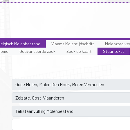
elgisch Molenbestand
Vlaams Molentijdschrift
Molenzorg vz
Home
Geavanceerde zoek
Zoek op kaart
Stuur tekst