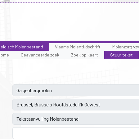
elgisch Molenbestand
Vlaams Molentijdschrift
Molenzorg vz
Home
Geavanceerde zoek
Zoek op kaart
Stuur tekst