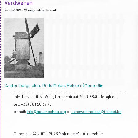
Verdwenen
sinds 1921 - 21 augustus, brand
Castertbergmolen, Oude Molen, Rekkem (Menen) ▶
Info: Lieven DENEWET, Bruggestraat 74, B-8830 Hooglede,
tel.: +32 (0)51 20 37 78,
e-mail:
info@molenechos.org
of
denewet.molens@telenet.be
Copyright: © 2001 - 2026 Molenecho's, Alle rechten