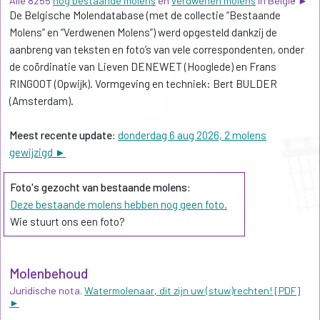
Alle 8255
nog bestaande molens
en
verdwenen molens
in België ►
De Belgische Molendatabase (met de collectie “Bestaande
Molens” en “Verdwenen Molens”) werd opgesteld dankzij de
aanbreng van teksten en foto’s van vele correspondenten, onder
de coördinatie van Lieven DENEWET (Hooglede) en Frans
RINGOOT (Opwijk). Vormgeving en techniek: Bert BULDER
(Amsterdam).
Meest recente update:
donderdag 6 aug 2026, 2 molens
gewijzigd ►
Foto's gezocht van bestaande molens:
Deze bestaande molens hebben nog geen foto.
Wie stuurt ons een foto?
Molenbehoud
Juridische nota.
Watermolenaar, dit zijn uw (stuw)rechten! [PDF]
►